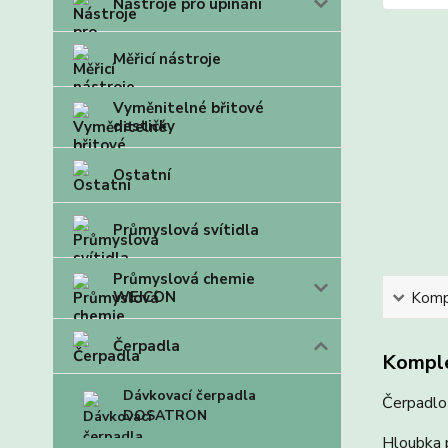
Nástroje pro upínání
Měřicí nástroje
Vyměnitelné břitové
destičky
Ostatní
Průmyslová svítidla
Průmyslová chemie
WEICON
Kompl
Čerpadla
Komple
Dávkovací čerpadla
Čerpadlo 
DOSATRON
Hloubka 