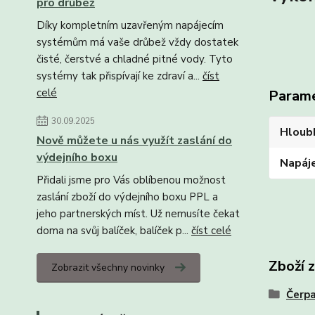
pro drůbež
Díky kompletním uzavřeným napájecím
systémům má vaše drůbež vždy dostatek
čisté, čerstvé a chladné pitné vody. Tyto
systémy tak přispívají ke zdraví a...
číst
celé
Param
30.09.2025
Hloub
Nově můžete u nás využít zaslání do
výdejního boxu
Napáj
Přidali jsme pro Vás oblíbenou možnost
zaslání zboží do výdejního boxu PPL a
jeho partnerských míst. Už nemusíte čekat
doma na svůj balíček, balíček p...
číst celé
Zboží 
Zobrazit všechny novinky
Čerp