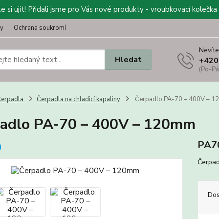
 si ujít! Přidali jsme pro Vás nové produkty - vroubkovací kolečka 
ty
Ochrana soukromí
Nevíte
Hledat
+420
(Po-Pá
erpadla
Čerpadla na chladicí kapaliny
Čerpadlo PA-70 – 400V – 
adlo PA-70 – 400V – 120mm
PA7
Čerpad
Dos