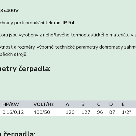
:
3x400V
hrany proti pronikání tekutin:
IP 54
toru jsou vyrobeny z nehořlavého termoplastického materiálu v 
nost a rozměry, výborné technické parametry dohromady zahrnují
ěcích strojů.
etry čerpadla:
HP/KW
VOLT/Hz
A
B
C
D
E
0,16/0,12
400/50
120
127
96
87
1/2″
 čerpadla: