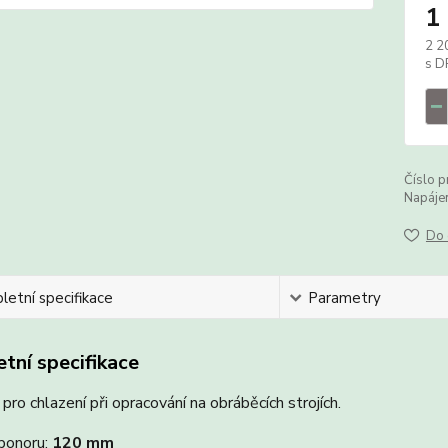
1
2 2
Číslo p
Napájen
Do 
etní specifikace
Parametry
tní specifikace
pro chlazení při opracování na obráběcích strojích.
ponoru:
120 mm