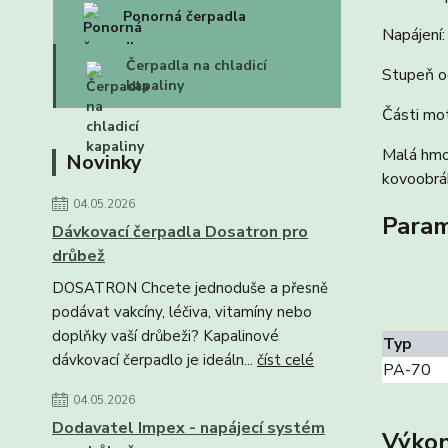
Ponorná čerpadla
Napájení
Čerpadla na chladicí
Stupeň oc
kapaliny
Části mo
Malá hmot
Novinky
kovoobráb
04.05.2026
Param
Dávkovací čerpadla Dosatron pro
drůbež
DOSATRON Chcete jednoduše a přesně
podávat vakcíny, léčiva, vitamíny nebo
doplňky vaší drůbeži? Kapalinové
Typ
dávkovací čerpadlo je ideáln...
číst celé
PA-70
04.05.2026
Dodavatel Impex - napájecí systém
Výkon