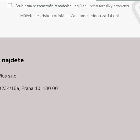
Souhlasím se
zpracováním osobních údajů
za účelem rozesílky newsletteru.
Můžete se kdykoli odhlásit. Zasíláme jednou za 14 dní.
 najdete
us s.r.o.
3234/18a,
Praha 10, 100 00