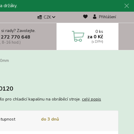
a držáky.
Přihlášení
CZK
 si rady? Zavolejte.
0
ks
za
0 Kč
 272 770 648
, 8-16 hod.)
120mm
0120
lo pro chladicí kapalinu na obráběcí stroje.
celý popis
tupnost
do 3 dnů