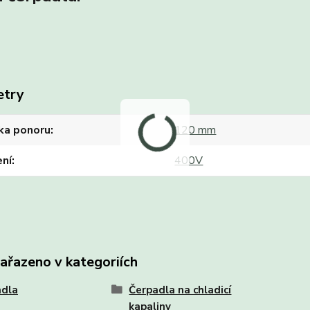
etry
ka ponoru
120 mm
ení
400V
zařazeno v kategoriích
adla
Čerpadla na chladicí
kapaliny