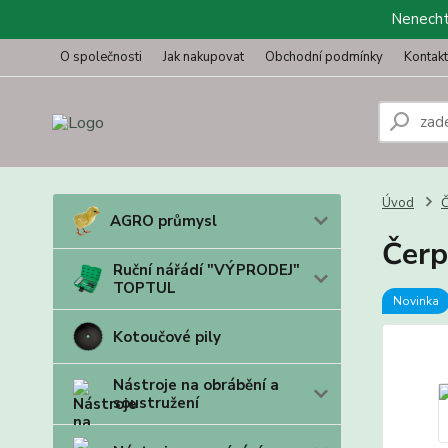
Nenechte
O společnosti
Jak nakupovat
Obchodní podmínky
Kontak
Úvod
Č
AGRO průmysl
Čerp
Ruční nářádí "VÝPRODEJ"
TOPTUL
Novinka
Kotoučové pily
Nástroje na obrábění a
soustružení