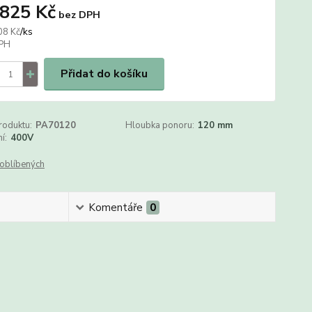
 825 Kč
bez DPH
/
ks
08 Kč
Přidat do košíku
roduktu:
PA70120
Hloubka ponoru:
120 mm
í:
400V
oblíbených
Komentáře
0