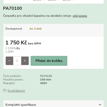
PA70100
Čerpadlo pro chladicí kapalinu na obráběcí stroje.
celý popis
Dostupnost
do 3 dnů
1 750 Kč
bez DPH
2 118 Kč
/
ks
Přidat do košíku
Číslo produktu:
PA70100
Hloubka ponoru:
100 mm
Napájení:
400V
Do oblíbených
Kompletní specifikace