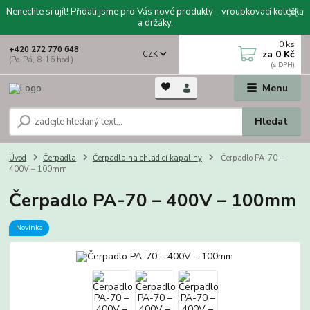
Nenechte si ujít! Přidali jsme pro Vás nové produkty - vroubkovací kolečka
a držáky.
0
ks
+420 272 770 648
za
0 Kč
CZK
(Po-Pá, 8-16 hod.)
Menu
Hledat
Úvod
Čerpadla
Čerpadla na chladicí kapaliny
Čerpadlo PA-70 –
400V – 100mm
Čerpadlo PA-70 – 400V – 100mm
Novinka