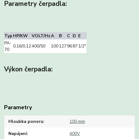
Parametry čerpadla:
Typ
HP/KW
VOLT/Hz
A
B
C
D
E
PA-
0,16/0,12
400/50
100
127
96
87
1/2″
70
Výkon čerpadla:
Parametry
Hloubka ponoru
100 mm
Napájení
400V