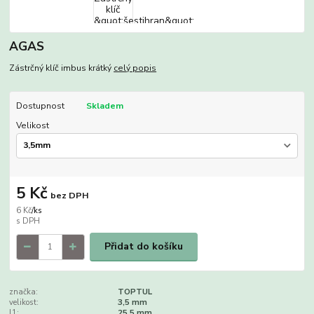
AGAS
Zástrčný klíč imbus krátký
celý popis
Dostupnost
Skladem
Velikost
5 Kč
bez DPH
6 Kč
/
ks
Přidat do košíku
značka:
TOPTUL
velikost:
3,5 mm
l1:
25,5 mm