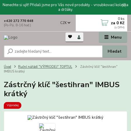
Nenechte si ujít! Přidali jsme pro Vás nové produkty - vroubkovací kolečka
a držáky.
0
ks
+420 272 770 648
za
0 Kč
CZK
(Po-Pá, 8-16 hod.)
Menu
Hledat
Úvod
Ruční nářádí "VÝPRODEJ" TOPTUL
Zástrčný klíč "šestihran"
IMBUS krátký
Zástrčný klíč "šestihran" IMBUS
krátký
Výprodej