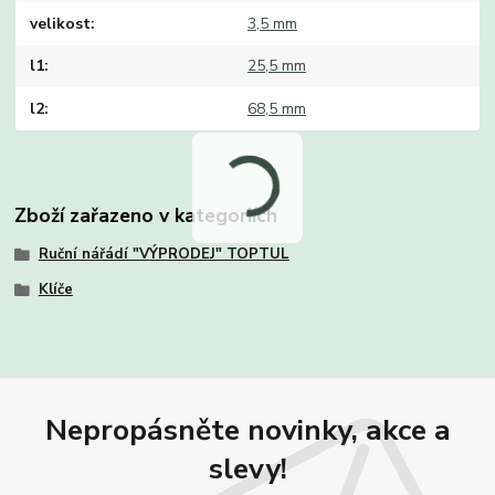
velikost
3,5 mm
l1
25,5 mm
l2
68,5 mm
Zboží zařazeno v kategoriích
Ruční nářádí "VÝPRODEJ" TOPTUL
Klíče
Nepropásněte novinky, akce a
slevy!