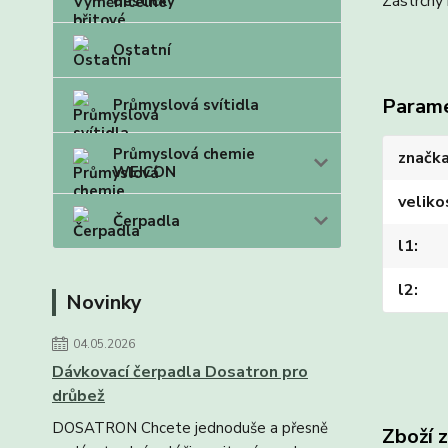
Zástrčný 
destičky
Ostatní
Param
Průmyslová svítidla
Průmyslová chemie
značk
WEICON
veliko
Čerpadla
l1
l2
Novinky
04.05.2026
Dávkovací čerpadla Dosatron pro
drůbež
DOSATRON Chcete jednoduše a přesně
Zboží 