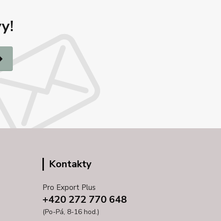
y!
Kontakty
Pro Export Plus
+420 272 770 648
(Po-Pá, 8-16 hod.)