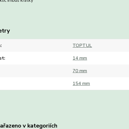
klíč imbus krátký
etry
a
TOPTUL
st
14 mm
70 mm
154 mm
zařazeno v kategoriích