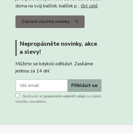
doma na svůj balíček, balíček p...
číst celé
Zobrazit všechny novinky
Nepropásněte novinky, akce
a slevy!
Můžete se kdykoli odhlásit. Zasíláme
jednou za 14 dní.
Přihlásit se
Souhlasím se
zpracováním osobních údajů
za účelem
rozesílky newsletteru.