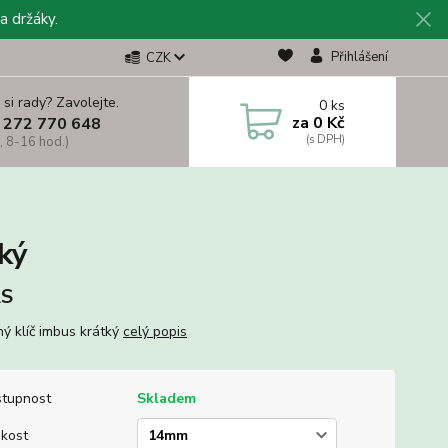
a držáky.
Přihlášení
CZK
 si rady? Zavolejte.
0
ks
za
0 Kč
 272 770 648
, 8-16 hod.)
ký
S
ný klíč imbus krátký
celý popis
tupnost
Skladem
ikost