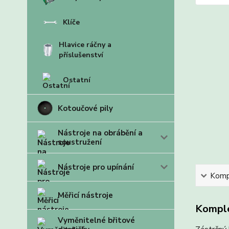
Klíče
Hlavice ráčny a
příslušenství
Ostatní
Kotoučové pily
Nástroje na obrábění a
soustružení
Nástroje pro upínání
Kompl
Měřicí nástroje
Komple
Vyměnitelné břitové