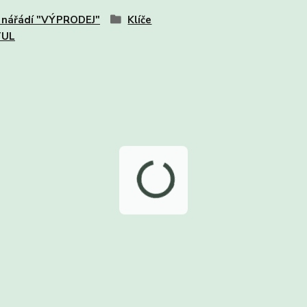
 nářádí "VÝPRODEJ"
Klíče
TUL