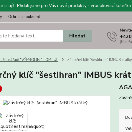
 si ujít! Přidali jsme pro Vás nové produkty - vroubkovací kolečka 
ty
Ochrana soukromí
Nevíte
Hledat
+420
(Po-Pá
uční nářádí "VÝPRODEJ" TOPTUL
Zástrčný klíč "šestihran" IMBUS krátký
rčný klíč "šestihran" IMBUS krát
AGA
Zástrč
Dos
Vel