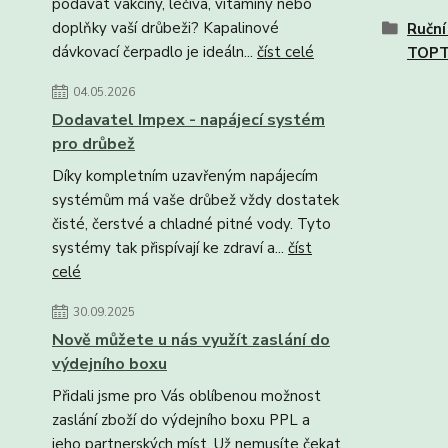
podávat vakcíny, léčiva, vitamíny nebo
doplňky vaší drůbeži? Kapalinové
Ruční
dávkovací čerpadlo je ideáln...
číst celé
TOP
04.05.2026
Dodavatel Impex - napájecí systém
pro drůbež
Díky kompletním uzavřeným napájecím
systémům má vaše drůbež vždy dostatek
čisté, čerstvé a chladné pitné vody. Tyto
systémy tak přispívají ke zdraví a...
číst
celé
30.09.2025
Nově můžete u nás využít zaslání do
výdejního boxu
Přidali jsme pro Vás oblíbenou možnost
zaslání zboží do výdejního boxu PPL a
jeho partnerských míst. Už nemusíte čekat