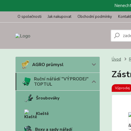
Nenechte
O společnosti
Jak nakupovat
Obchodní podmínky
Kontak
Úvod
R
AGRO průmysl
Zást
Ruční nářádí "VÝPRODEJ"
TOPTUL
Výprodej
Šroubováky
Kleště
Boxy a sady nářadí