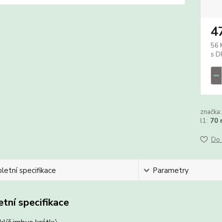
4
56 
značka:
l1:
70
Do 
etní specifikace
Parametry
tní specifikace