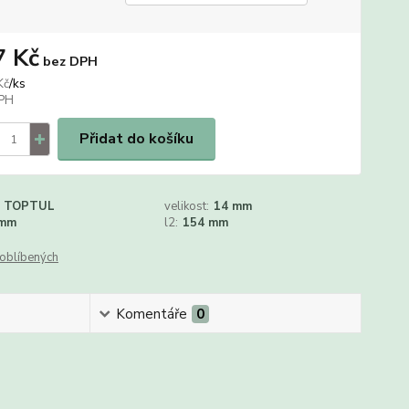
7 Kč
bez DPH
/
ks
Kč
Přidat do košíku
TOPTUL
velikost:
14 mm
 mm
l2:
154 mm
oblíbených
Komentáře
0