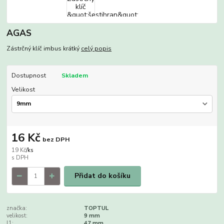
AGAS
Zástrčný klíč imbus krátký
celý popis
Dostupnost
Skladem
Velikost
16 Kč
bez DPH
19 Kč
/
ks
Přidat do košíku
značka:
TOPTUL
velikost:
9 mm
l1:
47 mm