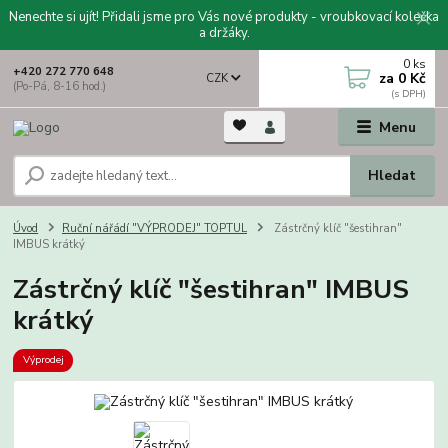
Nenechte si ujít! Přidali jsme pro Vás nové produkty - vroubkovací kolečka
a držáky.
0
ks
+420 272 770 648
za
0 Kč
CZK
(Po-Pá, 8-16 hod.)
Menu
Hledat
Úvod
Ruční nářádí "VÝPRODEJ" TOPTUL
Zástrčný klíč "šestihran"
IMBUS krátký
Zástrčný klíč "šestihran" IMBUS
krátký
Výprodej