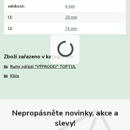
velikost
4 mm
l1
29 mm
l2
74 mm
Zboží zařazeno v kategoriích
Ruční nářádí "VÝPRODEJ" TOPTUL
Klíče
Nepropásněte novinky, akce a
slevy!