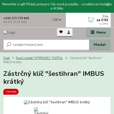
Nenechte si ujít! Přidali jsme pro Vás nové produkty - vroubkovací kolečka
a držáky.
0
ks
+420 272 770 648
za
0 Kč
CZK
(Po-Pá, 8-16 hod.)
Menu
Hledat
Úvod
Ruční nářádí "VÝPRODEJ" TOPTUL
Zástrčný klíč "šestihran"
IMBUS krátký
Zástrčný klíč "šestihran" IMBUS
krátký
Výprodej