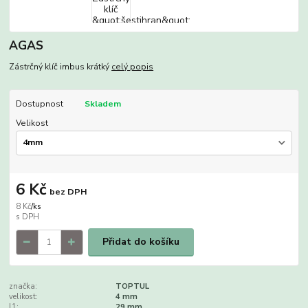
AGAS
Zástrčný klíč imbus krátký
celý popis
Dostupnost
Skladem
Velikost
6 Kč
bez DPH
8 Kč
/
ks
Přidat do košíku
značka:
TOPTUL
velikost:
4 mm
l1:
29 mm