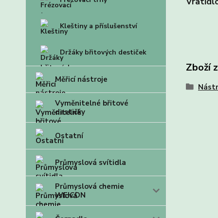
Vratidl
Kleštiny a příslušenství
Držáky břitových destiček
Zboží 
Měřicí nástroje
Nástr
Vyměnitelné břitové
destičky
Ostatní
Průmyslová svítidla
Průmyslová chemie
WEICON