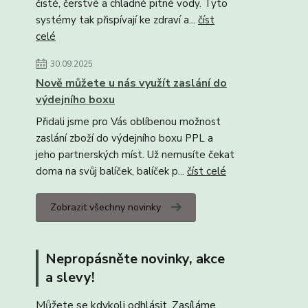
čisté, čerstvé a chladné pitné vody. Tyto
systémy tak přispívají ke zdraví a...
číst
celé
30.09.2025
Nově můžete u nás využít zaslání do
výdejního boxu
Přidali jsme pro Vás oblíbenou možnost
zaslání zboží do výdejního boxu PPL a
jeho partnerských míst. Už nemusíte čekat
doma na svůj balíček, balíček p...
číst celé
Zobrazit všechny novinky
Nepropásněte novinky, akce
a slevy!
Můžete se kdykoli odhlásit. Zasíláme