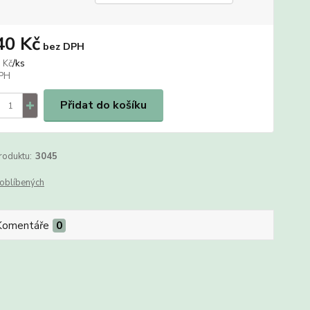
40 Kč
bez DPH
/
ks
 Kč
Přidat do košíku
roduktu:
3045
oblíbených
Komentáře
0