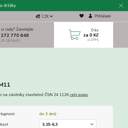
a držáky.
Přihlášení
CZK
 si rady? Zavolejte.
0
ks
za
0 Kč
 272 770 648
, 8-16 hod.)
M11
lo na závitníky stavitelné ČSN 24 1126
celý popis
tupnost
do 3 dnů
ikost