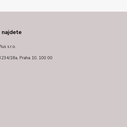
 najdete
us s.r.o.
3234/18a,
Praha 10, 100 00