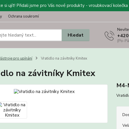
 si ujít! Přidali jsme pro Vás nové produkty - vroubkovací kolečka 
ty
Ochrana soukromí
Nevíte
Hledat
+420
(Po-Pá
ástroje pro upínání
Vratidlo na závitníky Kmitex
idlo na závitníky Kmitex
M4-
Vratid
Dos
Vel