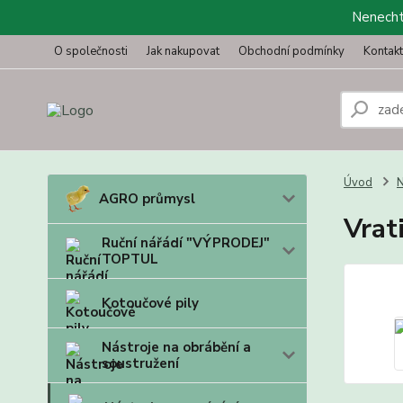
Nenechte
O společnosti
Jak nakupovat
Obchodní podmínky
Kontak
Úvod
N
AGRO průmysl
Vrat
Ruční nářádí "VÝPRODEJ"
TOPTUL
Kotoučové pily
Nástroje na obrábění a
soustružení