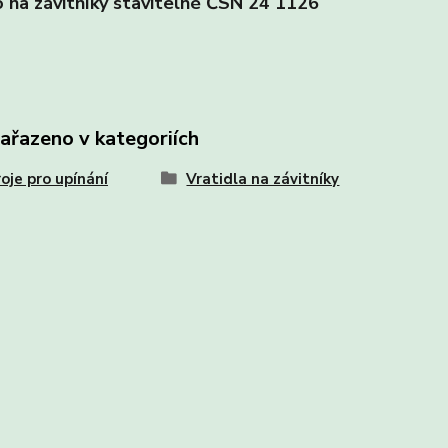
o na závitníky stavitelné ČSN 24 1126
zařazeno v kategoriích
oje pro upínání
Vratidla na závitníky