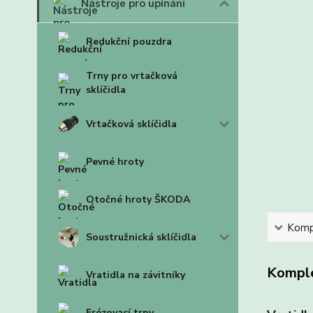
Nástroje pro upínání
Redukční pouzdra
Trny pro vrtačková
sklíčidla
Vrtačková sklíčidla
Pevné hroty
Otočné hroty ŠKODA
Kompl
Soustružnická sklíčidla
Komple
Vratidla na závitníky
Frézovací trny