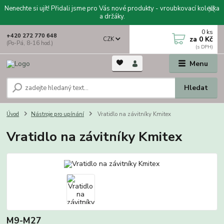
Nenechte si ujít! Přidali jsme pro Vás nové produkty - vroubkovací kolečka
a držáky.
0
ks
+420 272 770 648
za
0 Kč
CZK
(Po-Pá, 8-16 hod.)
Menu
Hledat
Úvod
Nástroje pro upínání
Vratidlo na závitníky Kmitex
Vratidlo na závitníky Kmitex
M9-M27