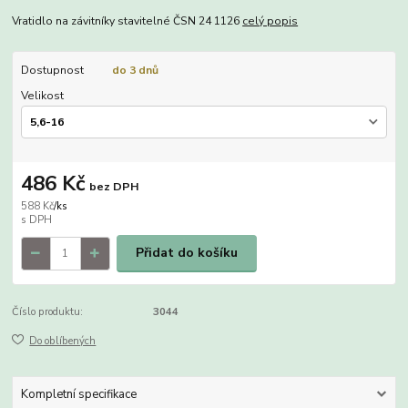
Vratidlo na závitníky stavitelné ČSN 24 1126
celý popis
Dostupnost
do 3 dnů
Velikost
486 Kč
bez DPH
588 Kč
/
ks
Přidat do košíku
Číslo produktu:
3044
Do oblíbených
Kompletní specifikace