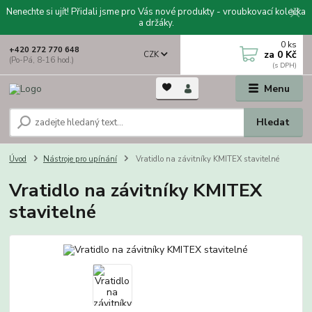
Nenechte si ujít! Přidali jsme pro Vás nové produkty - vroubkovací kolečka
a držáky.
0
ks
+420 272 770 648
za
0 Kč
CZK
(Po-Pá, 8-16 hod.)
Menu
Hledat
Úvod
Nástroje pro upínání
Vratidlo na závitníky KMITEX stavitelné
Vratidlo na závitníky KMITEX
stavitelné