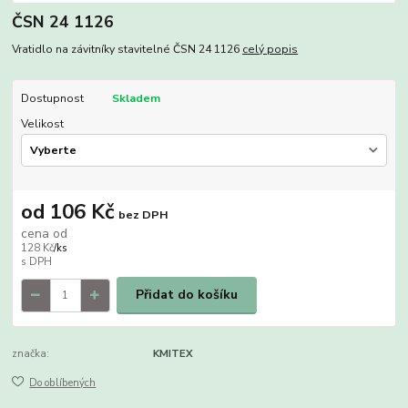
ČSN 24 1126
Vratidlo na závitníky stavitelné ČSN 24 1126
celý popis
Dostupnost
Skladem
Velikost
od
106 Kč
bez DPH
cena od
128 Kč
/
ks
Přidat do košíku
značka:
KMITEX
Do oblíbených