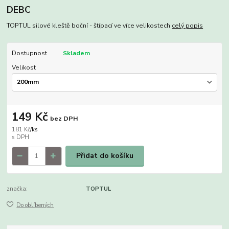
DEBC
TOPTUL silové kleště boční - štípací ve více velikostech
celý popis
Dostupnost
Skladem
Velikost
149 Kč
bez DPH
181 Kč
/
ks
Přidat do košíku
značka:
TOPTUL
Do oblíbených