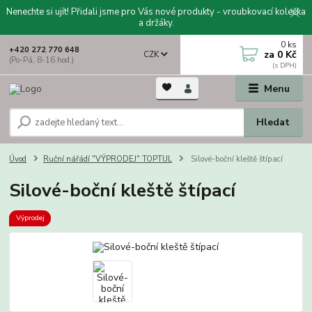
Nenechte si ujít! Přidali jsme pro Vás nové produkty - vroubkovací kolečka
a držáky.
0
ks
+420 272 770 648
za
0 Kč
CZK
(Po-Pá, 8-16 hod.)
Menu
Hledat
Úvod
Ruční nářádí "VÝPRODEJ" TOPTUL
Silové-boční kleště štípací
Silové-boční kleště štípací
Výprodej