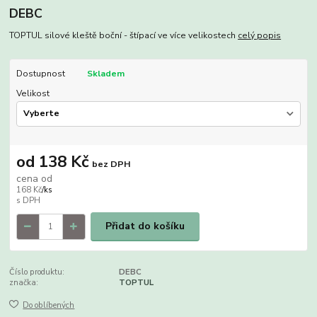
DEBC
TOPTUL silové kleště boční - štípací ve více velikostech
celý popis
Dostupnost
Skladem
Velikost
od
138 Kč
bez DPH
cena od
168 Kč
/
ks
Přidat do košíku
Číslo produktu:
DEBC
značka:
TOPTUL
Do oblíbených