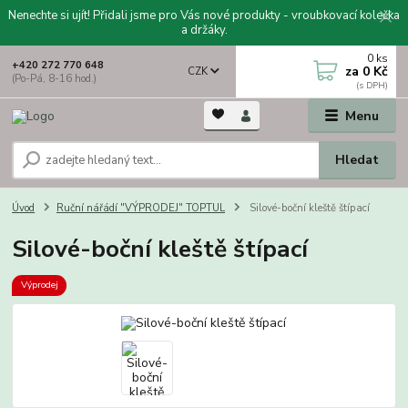
Nenechte si ujít! Přidali jsme pro Vás nové produkty - vroubkovací kolečka
a držáky.
0
ks
+420 272 770 648
za
0 Kč
CZK
(Po-Pá, 8-16 hod.)
Menu
Hledat
Úvod
Ruční nářádí "VÝPRODEJ" TOPTUL
Silové-boční kleště štípací
Silové-boční kleště štípací
Výprodej