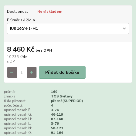
Dostupnost
Není skladem
Průměr sklíčidla
8 460 Kč
bez DPH
10 236 Kč
/
ks
Přidat do košíku
průměr:
160
značka:
TOS Svitavy
třída přesnosti:
přesné(SUPERIOR)
počet čelistí:
4
upínací rozsah E:
3-76
upínací rozsah G:
46-119
upínací rozsah H:
87-160
upínací rozsah L:
3-76
upínací rozsah N:
50-123
upínací rozsah O:
91-164