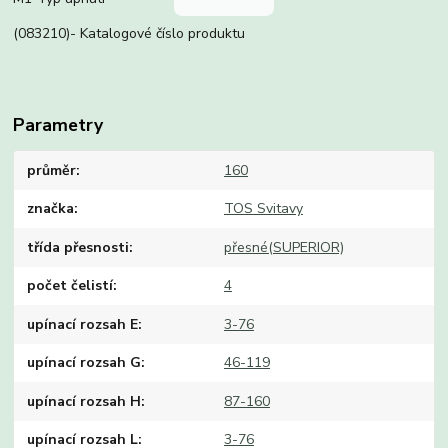
(083210)- Katalogové číslo produktu
Parametry
průměr
160
značka
TOS Svitavy
třída přesnosti
přesné(SUPERIOR)
počet čelistí
4
upínací rozsah E
3-76
upínací rozsah G
46-119
upínací rozsah H
87-160
upínací rozsah L
3-76