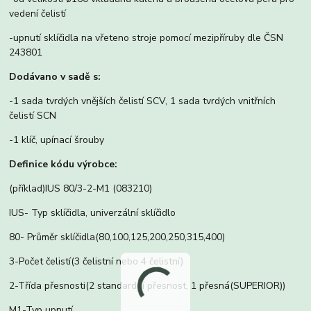
vedení čelistí
-upnutí sklíčidla na vřeteno stroje pomocí mezipříruby dle ČSN
243801
Dodávano v sadě s:
-1 sada tvrdých vnějších čelistí SCV, 1 sada tvrdých vnitřních
čelistí SCN
-1 klíč, upínací šrouby
Definice kódu výrobce:
(příklad)IUS 80/3-2-M1 (083210)
IUS- Typ sklíčidla, univerzální sklíčidlo
80- Průměr sklíčidla(80,100,125,200,250,315,400)
3-Počet čelistí(3 čelistní nebo 4 čelistní)
2-Třída přesnosti(2 standardní přesnost, 1 přesná(SUPERIOR))
M1-Typ upnutí