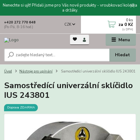
Nenechte si ujít! Přidali jsme pro Vás nové produkty - vroubkovací kolečka
a držáky.
0
ks
+420 272 770 648
za
0 Kč
CZK
(Po-Pá, 8-16 hod.)
Menu
Hledat
Úvod
Nástroje pro upínání
Samostředící univerzální sklíčidlo IUS 243801
Samostředící univerzální sklíčidlo
IUS 243801
Doprava ZDARMA