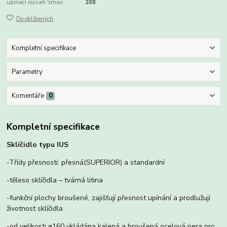
upínací rozsah Smax:
208
Do oblíbených
Kompletní specifikace
Parametry
Komentáře
0
Kompletní specifikace
Sklíčidlo typu IUS
-Třídy přesnosti: přesná(SUPERIOR) a standardní
-těleso sklíčidla – tvárná litina
-funkční plochy broušené, zajišťují přesnost upínání a prodlužují
životnost sklíčidla
-od velikosti ø160 vkládána kalená a broušená ocelová pera pro