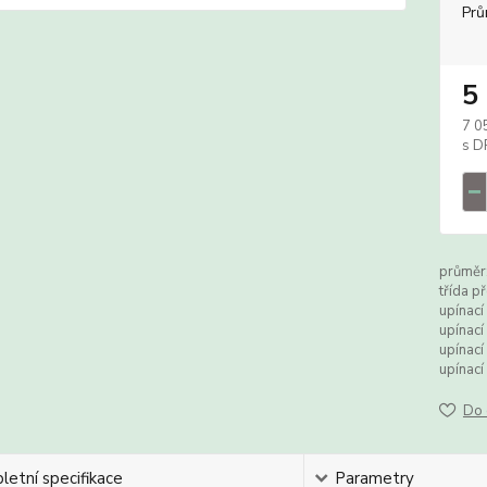
Prů
5
7 0
průměr
třída p
upínací
upínací
upínací
upínací
Do 
etní specifikace
Parametry