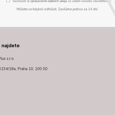
Souhlasím se
zpracováním osobních údajů
za účelem rozesílky newsletteru.
Můžete se kdykoli odhlásit. Zasíláme jednou za 14 dní.
 najdete
us s.r.o.
3234/18a,
Praha 10, 100 00