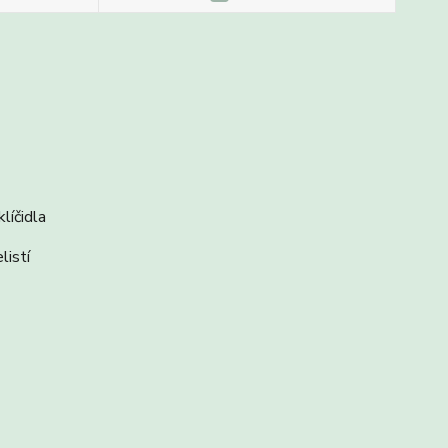
líčidla
listí