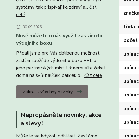
systémy tak přispívají ke zdraví a...
číst
značk
celé
třída 
30.09.2025
Nově můžete u nás využít zaslání do
počet 
výdejního boxu
Přidali jsme pro Vás oblíbenou možnost
upínac
zaslání zboží do výdejního boxu PPL a
upínac
jeho partnerských míst. Už nemusíte čekat
doma na svůj balíček, balíček p...
číst celé
upínac
Zobrazit všechny novinky
upínac
upínac
Nepropásněte novinky, akce
upínac
a slevy!
upínac
Můžete se kdykoli odhlásit. Zasíláme