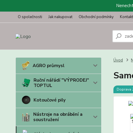
Nenechte
O společnosti
Jak nakupovat
Obchodní podmínky
Kontak
Úvod
N
AGRO průmysl
Samo
Ruční nářádí "VÝPRODEJ"
TOPTUL
Doprava
Kotoučové pily
Nástroje na obrábění a
soustružení