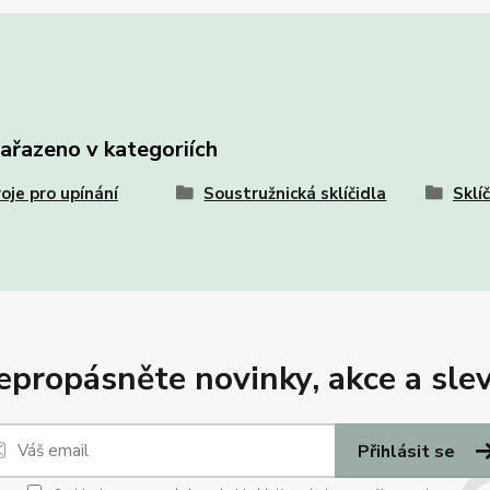
zařazeno v kategoriích
oje pro upínání
Soustružnická sklíčidla
Sklí
epropásněte novinky, akce a slev
Přihlásit se