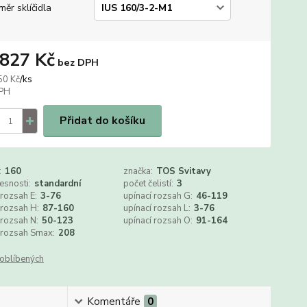
měr sklíčidla
 827 Kč
bez DPH
/
ks
50 Kč
Přidat do košíku
:
160
značka:
TOS Svitavy
řesnosti:
standardní
počet čelistí:
3
 rozsah E:
3-76
upínací rozsah G:
46-119
 rozsah H:
87-160
upínací rozsah L:
3-76
 rozsah N:
50-123
upínací rozsah O:
91-164
 rozsah Smax:
208
oblíbených
Komentáře
0