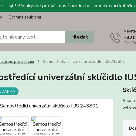
 si ujít! Přidali jsme pro Vás nové produkty - vroubkovací kolečka 
ty
Ochrana soukromí
Nevíte
Hledat
+420
(Po-Pá
ástroje pro upínání
Samostředící univerzální sklíčidlo IUS 243801
středící univerzální sklíčidlo I
Sklíč
 ZDARMA
Soustr
veliko
Dos