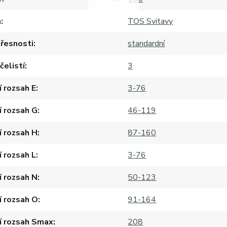
a
TOS Svitavy
přesnosti
standardní
čelistí
3
í rozsah E
3-76
í rozsah G
46-119
í rozsah H
87-160
í rozsah L
3-76
í rozsah N
50-123
í rozsah O
91-164
í rozsah Smax
208