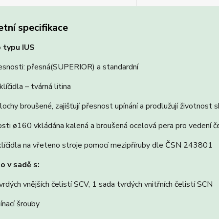
tní specifikace
o typu IUS
řesnosti: přesná(SUPERIOR) a standardní
líčidla – tvárná litina
lochy broušené, zajišťují přesnost upínání a prodlužují životnost sk
osti ø160 vkládána kalená a broušená ocelová pera pro vedení če
klíčidla na vřeteno stroje pomocí mezipříruby dle ČSN 243801
 v sadě s:
vrdých vnějších čelistí SCV, 1 sada tvrdých vnitřních čelistí SCN
pínací šrouby