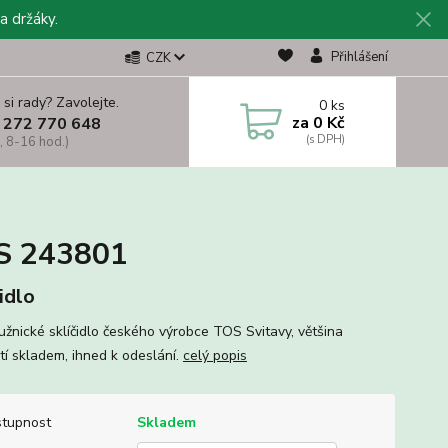
a držáky.
Přihlášení
CZK
 si rady? Zavolejte.
0
ks
za
0 Kč
 272 770 648
, 8-16 hod.)
US 243801
idlo
užnické sklíčidlo českého výrobce TOS Svitavy, většina
stí skladem, ihned k odeslání.
celý popis
tupnost
Skladem