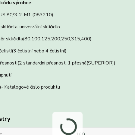
 kódu výrobce:
)IUS 80/3-2-M1 (083210)
klíčidla, univerzální sklíčidlo
ěr sklíčidla(80,100,125,200,250,315,400)
elistí(3 čelistní nebo 4 čelistní)
přesnosti(2 standardní přesnost, 1 přesná(SUPERIOR))
pnutí
- Katalogové číslo produktu
etry
r
160