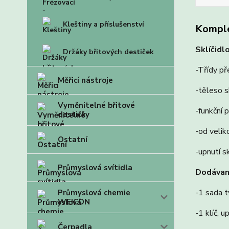
Kleštiny a příslušenství
Komple
Sklíčidl
Držáky břitových destiček
-Třídy p
Měřicí nástroje
-těleso sk
Vyměnitelné břitové
-funkční p
destičky
-od velik
Ostatní
-upnutí s
Průmyslová svítidla
Dodávano
-1 sada t
Průmyslová chemie
WEICON
-1 klíč, u
Čerpadla