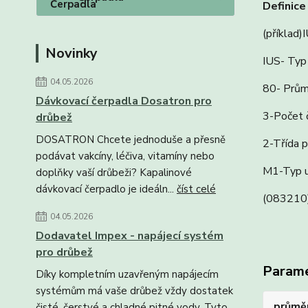
Definice
(příklad
Novinky
IUS- Typ s
04.05.2026
80- Prům
Dávkovací čerpadla Dosatron pro
3-Počet č
drůbež
DOSATRON Chcete jednoduše a přesně
2-Třída 
podávat vakcíny, léčiva, vitamíny nebo
M1-Typ u
doplňky vaší drůbeži? Kapalinové
dávkovací čerpadlo je ideáln...
číst celé
(083210)
04.05.2026
Dodavatel Impex - napájecí systém
pro drůbež
Param
Díky kompletním uzavřeným napájecím
systémům má vaše drůbež vždy dostatek
průmě
čisté, čerstvé a chladné pitné vody. Tyto