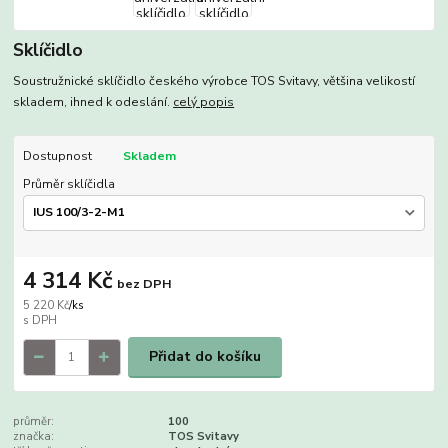
Sklíčidlo
Soustružnické sklíčidlo českého výrobce TOS Svitavy, většina velikostí
skladem, ihned k odeslání.
celý popis
Dostupnost
Skladem
Průměr sklíčidla
4 314 Kč
bez DPH
5 220 Kč
/
ks
Přidat do košíku
průměr:
100
značka:
TOS Svitavy