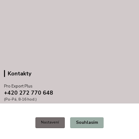
Kontakty
Pro Export Plus
+420 272 770 648
(Po-Pá, 8-16 hod.)
prihoda@proexport.cz
Souhlasím
Nastavení