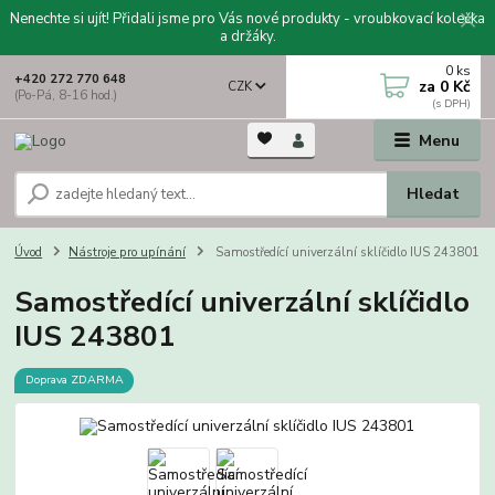
Nenechte si ujít! Přidali jsme pro Vás nové produkty - vroubkovací kolečka
a držáky.
0
ks
+420 272 770 648
za
0 Kč
CZK
(Po-Pá, 8-16 hod.)
Menu
Hledat
Úvod
Nástroje pro upínání
Samostředící univerzální sklíčidlo IUS 243801
Samostředící univerzální sklíčidlo
IUS 243801
Doprava ZDARMA