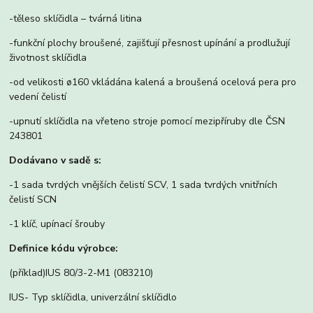
-těleso sklíčidla – tvárná litina
-funkční plochy broušené, zajišťují přesnost upínání a prodlužují
životnost sklíčidla
-od velikosti ø160 vkládána kalená a broušená ocelová pera pro
vedení čelistí
-upnutí sklíčidla na vřeteno stroje pomocí mezipříruby dle ČSN
243801
Dodávano v sadě s:
-1 sada tvrdých vnějších čelistí SCV, 1 sada tvrdých vnitřních
čelistí SCN
-1 klíč, upínací šrouby
Definice kódu výrobce:
(příklad)IUS 80/3-2-M1 (083210)
IUS- Typ sklíčidla, univerzální sklíčidlo