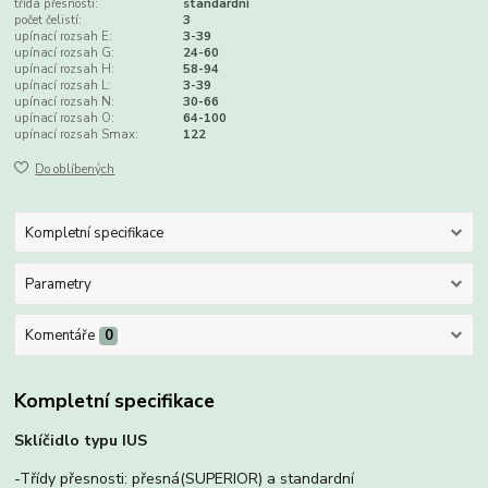
třída přesnosti:
standardní
počet čelistí:
3
upínací rozsah E:
3-39
upínací rozsah G:
24-60
upínací rozsah H:
58-94
upínací rozsah L:
3-39
upínací rozsah N:
30-66
upínací rozsah O:
64-100
upínací rozsah Smax:
122
Do oblíbených
Kompletní specifikace
Parametry
Komentáře
0
Kompletní specifikace
Sklíčidlo typu IUS
-Třídy přesnosti: přesná(SUPERIOR) a standardní