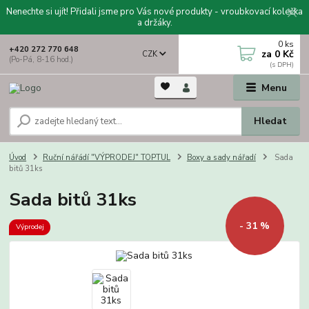
Nenechte si ujít! Přidali jsme pro Vás nové produkty - vroubkovací kolečka
a držáky.
0
ks
+420 272 770 648
za
0 Kč
CZK
(Po-Pá, 8-16 hod.)
Menu
Hledat
Úvod
Ruční nářádí "VÝPRODEJ" TOPTUL
Boxy a sady nářadí
Sada
bitů 31ks
Sada bitů 31ks
- 31 %
Výprodej