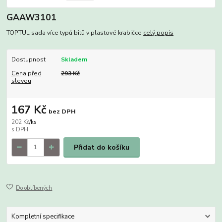
GAAW3101
TOPTUL sada více typů bitů v plastové krabičce
celý popis
Dostupnost
Skladem
Cena před
293 Kč
slevou
167 Kč
bez DPH
202 Kč
/
ks
Přidat do košíku
Do oblíbených
Kompletní specifikace