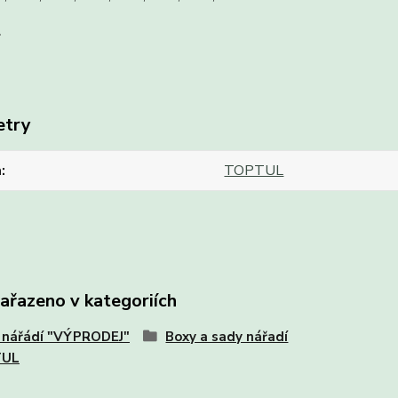
L
etry
a
TOPTUL
zařazeno v kategoriích
 nářádí "VÝPRODEJ"
Boxy a sady nářadí
TUL