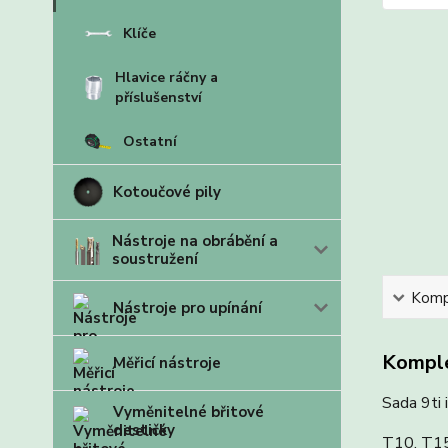
Klíče
Hlavice ráčny a
příslušenství
Ostatní
Kotoučové pily
Nástroje na obrábění a
soustružení
Kompl
Nástroje pro upínání
Komple
Měřicí nástroje
Sada 9ti 
Vyměnitelné břitové
destičky
T10, T15