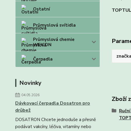
Ostatní
TOPTU
Průmyslová svítidla
Průmyslová chemie
Param
WEICON
značk
Čerpadla
Novinky
04.05.2026
Zboží 
Dávkovací čerpadla Dosatron pro
drůbež
Ruční
TOP
DOSATRON Chcete jednoduše a přesně
podávat vakcíny, léčiva, vitamíny nebo