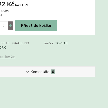
22 Kč
bez DPH
/
ks
 Kč
Přidat do košíku
roduktu:
GAAL0913
značka:
TOPTUL
ORX
oblíbených
Komentáře
0