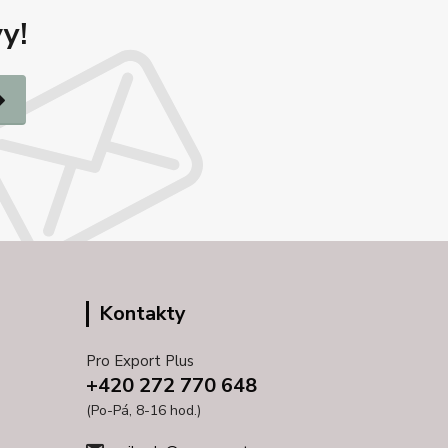
y!
Kontakty
Pro Export Plus
+420 272 770 648
(Po-Pá, 8-16 hod.)