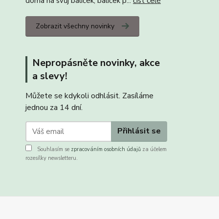
doma na svůj balíček, balíček p...
číst celé
Zobrazit všechny novinky
Nepropásněte novinky, akce
a slevy!
Můžete se kdykoli odhlásit. Zasíláme
jednou za 14 dní.
Přihlásit se
Souhlasím se
zpracováním osobních údajů
za účelem
rozesílky newsletteru.