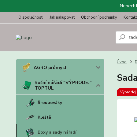
Nenechte
O společnosti
Jak nakupovat
Obchodní podmínky
Kontak
Úvod
R
AGRO průmysl
Sada
Ruční nářádí "VÝPRODEJ"
TOPTUL
Výprodej
Šroubováky
Kleště
Boxy a sady nářadí