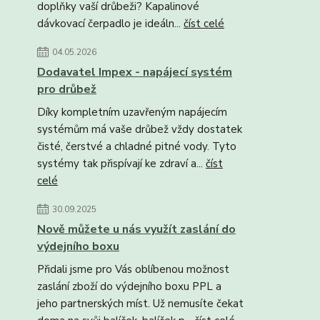
doplňky vaší drůbeži? Kapalinové
dávkovací čerpadlo je ideáln...
číst celé
04.05.2026
Dodavatel Impex - napájecí systém
pro drůbež
Díky kompletním uzavřeným napájecím
systémům má vaše drůbež vždy dostatek
čisté, čerstvé a chladné pitné vody. Tyto
systémy tak přispívají ke zdraví a...
číst
celé
30.09.2025
Nově můžete u nás využít zaslání do
výdejního boxu
Přidali jsme pro Vás oblíbenou možnost
zaslání zboží do výdejního boxu PPL a
jeho partnerských míst. Už nemusíte čekat