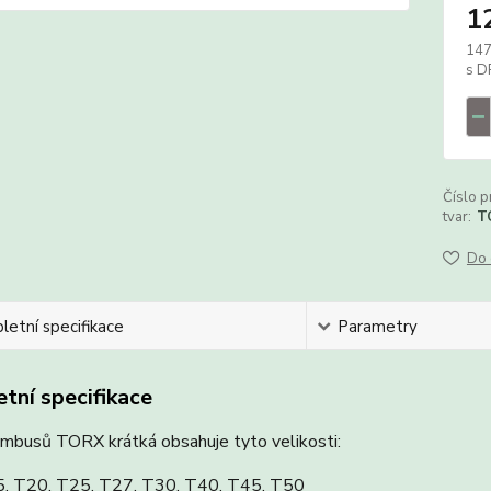
1
147
Číslo p
tvar:
T
Do 
etní specifikace
Parametry
tní specifikace
imbusů TORX krátká obsahuje tyto velikosti:
, T20, T25, T27, T30, T40, T45, T50