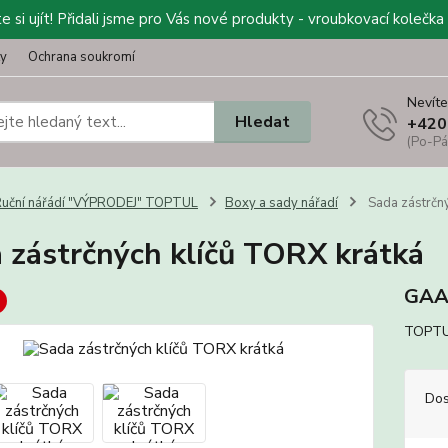
 si ujít! Přidali jsme pro Vás nové produkty - vroubkovací kolečka 
ty
Ochrana soukromí
Nevíte
Hledat
+420
(Po-Pá
uční nářádí "VÝPRODEJ" TOPTUL
Boxy a sady nářadí
Sada zástrčný
 zástrčných klíčů TORX krátká
GAA
TOPTUL
Dos