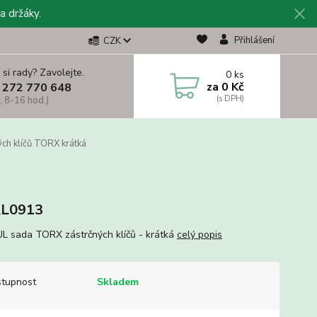
a držáky.
Přihlášení
CZK
 si rady? Zavolejte.
0
ks
za
0 Kč
 272 770 648
, 8-16 hod.)
ch klíčů TORX krátká
L0913
 sada TORX zástrčných klíčů - krátká
celý popis
tupnost
Skladem