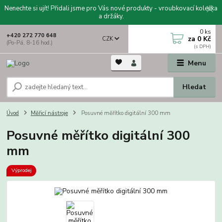
Nenechte si ujít! Přidali jsme pro Vás nové produkty - vroubkovací kolečka
a držáky.
0
ks
+420 272 770 648
za
0 Kč
CZK
(Po-Pá, 8-16 hod.)
Menu
Hledat
Úvod
Měřicí nástroje
Posuvné měřítko digitální 300 mm
Posuvné měřítko digitální 300
mm
Výprodej