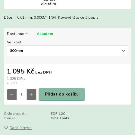
Dělení: 0.01 mm, 0.0005", 1/64" Kovové tělo
celý popis
Dostupnost
Skladem
Velikost
1 095 Kč
bez DPH
1 325 Kč
/
ks
Přidat do košíku
Číslo produktu:
EDF-12C
značka:
Groz Tools
Do oblíbených