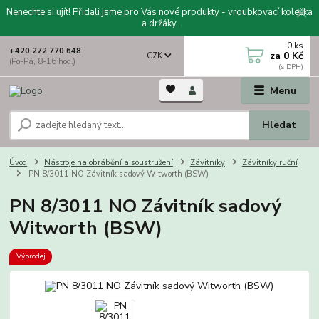
Nenechte si ujít! Přidali jsme pro Vás nové produkty - vroubkovací kolečka
a držáky.
0
ks
+420 272 770 648
za
0 Kč
CZK
(Po-Pá, 8-16 hod.)
Menu
Hledat
Úvod
Nástroje na obrábění a soustružení
Závitníky
Závitníky ruční
PN 8/3011 NO Závitník sadový Witworth (BSW)
PN 8/3011 NO Závitník sadový
Witworth (BSW)
Výprodej