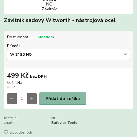
Závitník sadový Witworth - nástrojová ocel
Dostupnost
Skladem
Průměr
499 Kč
bez DPH
604 Kč
/
ks
Přidat do košíku
materiál:
NO
značka:
Bučovice Tools
Do oblíbených