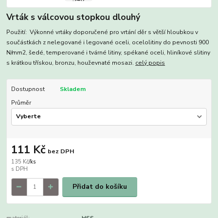
Vrták s válcovou stopkou dlouhý
Použití: Výkonné vrtáky doporučené pro vrtání děr s větší hloubkou v
součástkách z nelegované i legované oceli, ocelolitiny do pevnosti 900
N/mm2, šedé, temperované i tvárné litiny, spékané oceli, hliníkové slitiny
s krátkou třískou, bronzu, houževnaté mosazi.
celý popis
Dostupnost
Skladem
Průměr
111 Kč
bez DPH
135 Kč
/
ks
Přidat do košíku