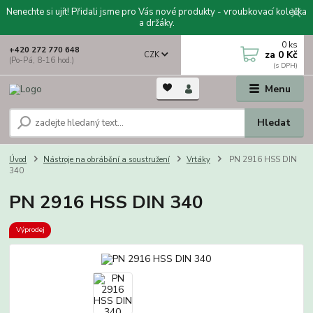
Nenechte si ujít! Přidali jsme pro Vás nové produkty - vroubkovací kolečka
a držáky.
0
ks
+420 272 770 648
za
0 Kč
CZK
(Po-Pá, 8-16 hod.)
Menu
Hledat
Úvod
Nástroje na obrábění a soustružení
Vrtáky
PN 2916 HSS DIN
340
PN 2916 HSS DIN 340
Výprodej