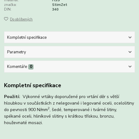
materiál:
HSS
značka:
StimZet
DIN:
340
Do oblíbených
Kompletní specifikace
Parametry
Komentáře
0
Kompletní specifikace
Použití:
Výkonné vrtáky doporučené pro vrtání děr s větší
hloubkou v součástkách z nelegované i legované oceli, ocelolitiny
2
do pevnosti 900 N/mm
, šedé, temperované i tvárné litiny,
spékané oceli, hliníkové slitiny s krátkou třískou, bronzu,
houževnaté mosazi.