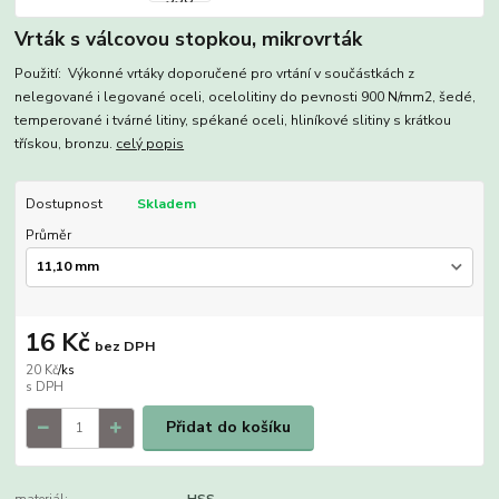
Vrták s válcovou stopkou, mikrovrták
Použití: Výkonné vrtáky doporučené pro vrtání v součástkách z
nelegované i legované oceli, ocelolitiny do pevnosti 900 N/mm2, šedé,
temperované i tvárné litiny, spékané oceli, hliníkové slitiny s krátkou
třískou, bronzu.
celý popis
Dostupnost
Skladem
Průměr
16 Kč
bez DPH
20 Kč
/
ks
Přidat do košíku