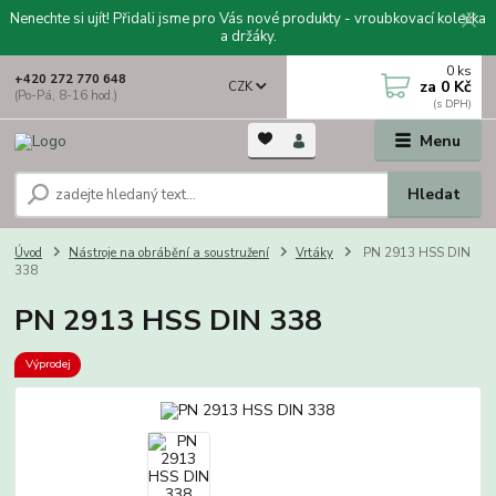
Nenechte si ujít! Přidali jsme pro Vás nové produkty - vroubkovací kolečka
a držáky.
0
ks
+420 272 770 648
za
0 Kč
CZK
(Po-Pá, 8-16 hod.)
Menu
Hledat
Úvod
Nástroje na obrábění a soustružení
Vrtáky
PN 2913 HSS DIN
338
PN 2913 HSS DIN 338
Výprodej