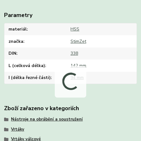
Parametry
materiál
HSS
značka
StimZet
DIN
338
L (celková délka)
142 mm
I (délka řezné části)
94 mm
Zboží zařazeno v kategoriích
Nástroje na obrábění a soustružení
Vrtáky
Vrtáky válcové