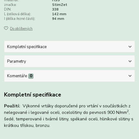
materiál:
HSS
značka:
StimZet
DIN:
338
L (celková délka):
142 mm
I (délka řezné části):
94 mm
Do oblíbených
Kompletní specifikace
Parametry
Komentáře
0
Kompletní specifikace
Použití:
Výkonné vrtáky doporučené pro vrtání v součástkách z
2
nelegované i legované oceli, ocelolitiny do pevnosti 900 N/mm
,
šedé, temperované i tvárné litiny, spékané oceli, hliníkové slitiny s
krátkou třískou, bronzu.