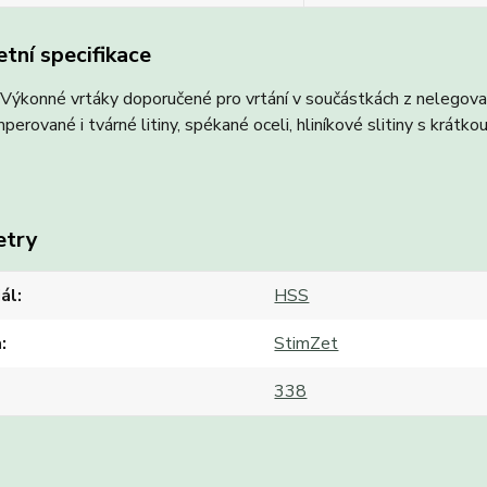
tní specifikace
ýkonné vrtáky doporučené pro vrtání v součástkách z nelegovan
perované i tvárné litiny, spékané oceli, hliníkové slitiny s krátkou
etry
ál
HSS
a
StimZet
338