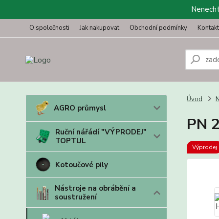
Nenechte
O společnosti
Jak nakupovat
Obchodní podmínky
Kontak
Úvod
N
AGRO průmysl
PN 2
Ruční nářádí "VÝPRODEJ"
TOPTUL
Výprodej
Kotoučové pily
Nástroje na obrábění a
soustružení