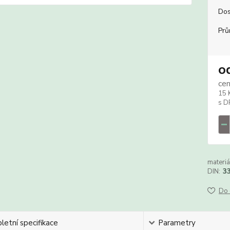
Dos
Prů
o
ce
15 
materiá
DIN:
3
Do 
etní specifikace
Parametry