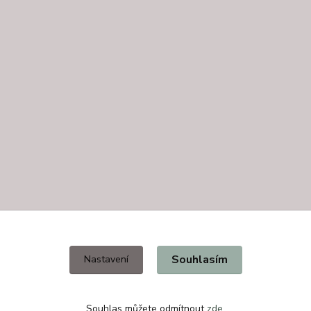
Souhlasím
Nastavení
Souhlas můžete odmítnout
zde
.