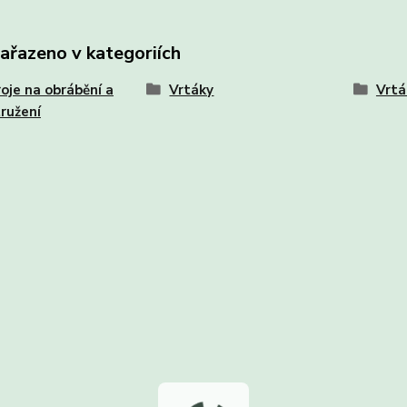
zařazeno v kategoriích
oje na obrábění a
Vrtáky
Vrtá
ružení