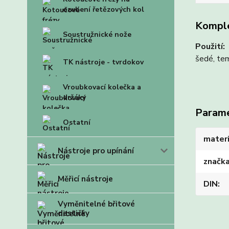
ozubení řetězových kol
Komple
Soustružnické nože
Použití:
V
šedé, tem
TK nástroje - tvrdokov
Vroubkovací kolečka a
držáky
Param
Ostatní
materi
Nástroje pro upínání
značk
Měřicí nástroje
DIN
Vyměnitelné břitové
destičky