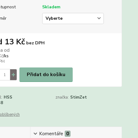
tupnost
Skladem
měr
d
13 Kč
bez DPH
na od
/
ks
Kč
Přidat do košíku
l:
HSS
značka:
StimZet
38
oblíbených
Komentáře
0