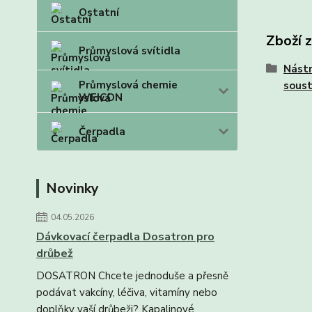
Ostatní
Zboží 
Průmyslová svítidla
Nástr
Průmyslová chemie
soust
WEICON
Čerpadla
Novinky
04.05.2026
Dávkovací čerpadla Dosatron pro
drůbež
DOSATRON Chcete jednoduše a přesně
podávat vakcíny, léčiva, vitamíny nebo
doplňky vaší drůbeži? Kapalinové