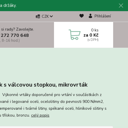
a držáky.
Přihlášení
CZK
 si rady? Zavolejte.
0
ks
za
0 Kč
 272 770 648
, 8-16 hod.)
k s válcovou stopkou, mikrovrták
í: Výkonné vrtáky doporučené pro vrtání v součástkách z
vané i legované oceli, ocelolitiny do pevnosti 900 N/mm2,
emperované i tvárné litiny, spékané oceli, hliníkové slitiny s
u třískou, bronzu.
celý popis