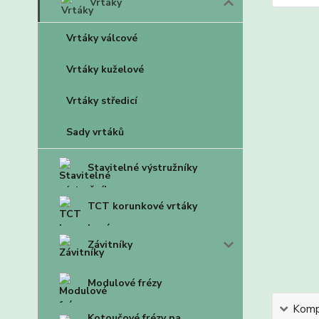
Vrtáky
Vrtáky válcové
Vrtáky kuželové
Vrtáky středicí
Sady vrtáků
Stavitelné výstružníky
TCT korunkové vrtáky
Závitníky
Modulové frézy
Kompl
Kotoučové frézy na