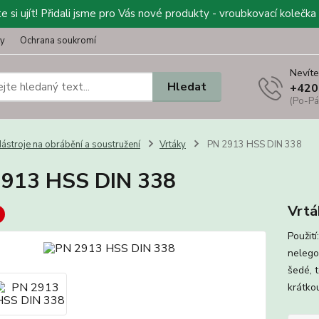
 si ujít! Přidali jsme pro Vás nové produkty - vroubkovací kolečka 
ty
Ochrana soukromí
Nevíte
Hledat
+420
(Po-Pá
ástroje na obrábění a soustružení
Vrtáky
PN 2913 HSS DIN 338
913 HSS DIN 338
Vrtá
Použit
nelego
šedé, t
krátko