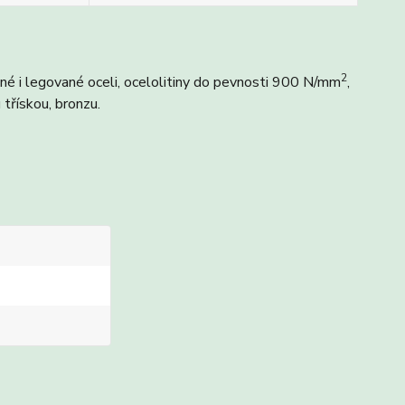
2
é i legované oceli, ocelolitiny do pevnosti 900 N/mm
,
 třískou, bronzu.