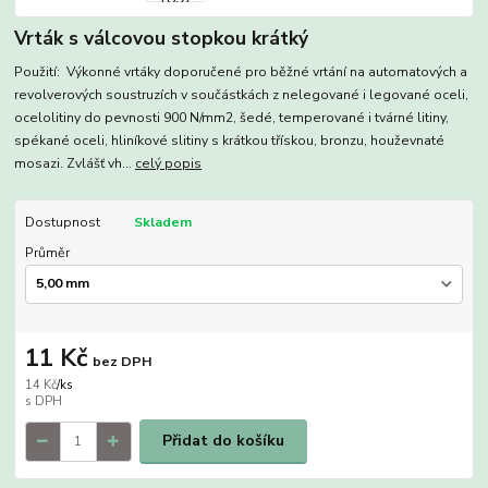
Vrták s válcovou stopkou krátký
Použití: Výkonné vrtáky doporučené pro běžné vrtání na automatových a
revolverových soustruzích v součástkách z nelegované i legované oceli,
ocelolitiny do pevnosti 900 N/mm2, šedé, temperované i tvárné litiny,
spékané oceli, hliníkové slitiny s krátkou třískou, bronzu, houževnaté
mosazi. Zvlášť vh...
celý popis
Dostupnost
Skladem
Průměr
11 Kč
bez DPH
14 Kč
/
ks
Přidat do košíku