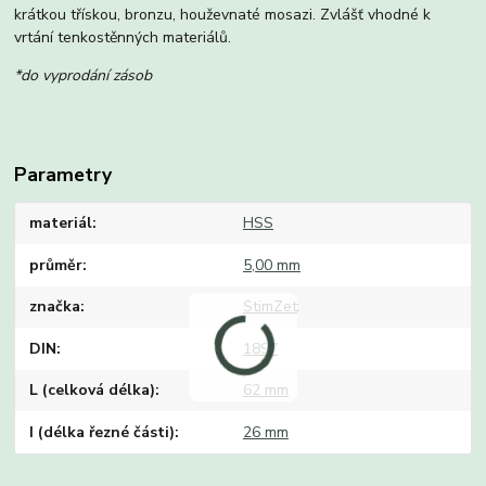
krátkou třískou, bronzu, houževnaté mosazi. Zvlášť vhodné k
vrtání tenkostěnných materiálů.
*do vyprodání zásob
Parametry
materiál
HSS
průměr
5,00 mm
značka
StimZet
DIN
1897
L (celková délka)
62 mm
I (délka řezné části)
26 mm