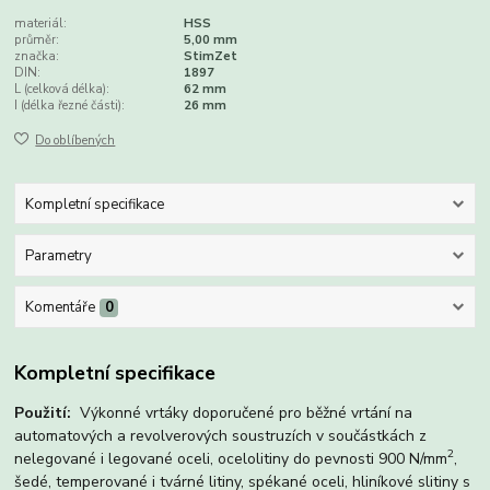
materiál:
HSS
průměr:
5,00 mm
značka:
StimZet
DIN:
1897
L (celková délka):
62 mm
I (délka řezné části):
26 mm
Do oblíbených
Kompletní specifikace
Parametry
Komentáře
0
Kompletní specifikace
Použití:
Výkonné vrtáky doporučené pro běžné vrtání na
automatových a revolverových soustruzích v součástkách z
2
nelegované i legované oceli, ocelolitiny do pevnosti 900 N/mm
,
šedé, temperované i tvárné litiny, spékané oceli, hliníkové slitiny s