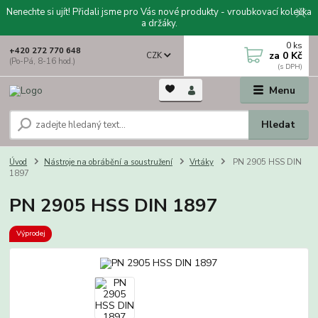
Nenechte si ujít! Přidali jsme pro Vás nové produkty - vroubkovací kolečka
a držáky.
0
ks
+420 272 770 648
za
0 Kč
CZK
(Po-Pá, 8-16 hod.)
Menu
Hledat
Úvod
Nástroje na obrábění a soustružení
Vrtáky
PN 2905 HSS DIN
1897
PN 2905 HSS DIN 1897
Výprodej