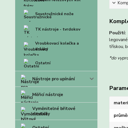
Kompl
Soustružnické nože
Komple
TK nástroje - tvrdokov
Použití:
V
legované 
Vroubkovací kolečka a
třískou, 
držáky
*do vypr
Ostatní
Nástroje pro upínání
Param
Měřicí nástroje
materi
Vyměnitelné břitové
destičky
průmě
Ostatní