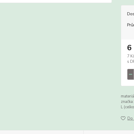
Dos
Prů
6
7 K
materiá
značka:
L (celk
Do 