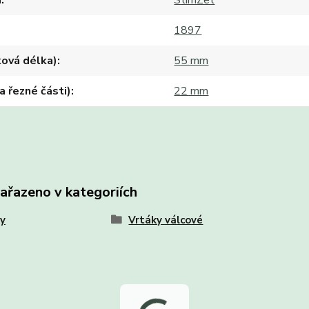
a
StimZet
1897
ková délka)
55 mm
ka řezné části)
22 mm
zařazeno v kategoriích
y
Vrtáky válcové