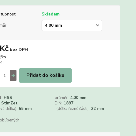
tupnost
Skladem
měr
 Kč
bez DPH
/
ks
č
Přidat do košíku
l:
HSS
průměr:
4,00 mm
StimZet
DIN:
1897
ová délka):
55 mm
I (délka řezné části):
22 mm
oblíbených