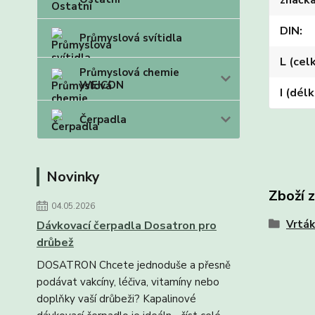
značk
DIN
Průmyslová svítidla
L (cel
Průmyslová chemie
WEICON
I (dél
Čerpadla
Novinky
Zboží 
04.05.2026
Vrták
Dávkovací čerpadla Dosatron pro
drůbež
DOSATRON Chcete jednoduše a přesně
podávat vakcíny, léčiva, vitamíny nebo
doplňky vaší drůbeži? Kapalinové