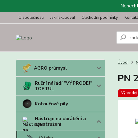
Nenechte
O společnosti
Jak nakupovat
Obchodní podmínky
Kontak
Úvod
N
AGRO průmysl
PN 
Ruční nářádí "VÝPRODEJ"
TOPTUL
Výprodej
Kotoučové pily
Nástroje na obrábění a
soustružení
Vrtáky