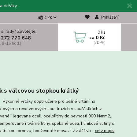
a držáky.
Přihlášení
CZK
 si rady? Zavolejte.
0
ks
za
0 Kč
 272 770 648
, 8-16 hod.)
k s válcovou stopkou krátký
í: Výkonné vrtáky doporučené pro běžné vrtání na
tových a revolverových soustruzích v součástkách z
vané i legované oceli, ocelolitiny do pevnosti 900 N/mm2,
emperované i tvárné litiny, spékané oceli, hliníkové slitiny s
u třískou, bronzu, houževnaté mosazi. Zvlášť vh...
celý popis