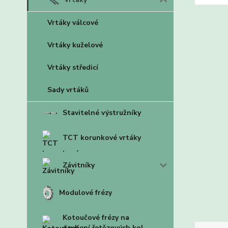
Vrtáky válcové
Vrtáky kuželové
Vrtáky středicí
Sady vrtáků
Stavitelné výstružníky
TCT korunkové vrtáky
Závitníky
Modulové frézy
Kotoučové frézy na
ozubení řetězových kol