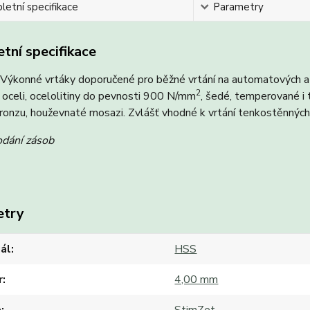
etní specifikace
Parametry
tní specifikace
ýkonné vrtáky doporučené pro běžné vrtání na automatových a 
2
oceli, ocelolitiny do pevnosti 900 N/mm
, šedé, temperované i t
bronzu, houževnaté mosazi. Zvlášť vhodné k vrtání tenkostěnných
odání zásob
etry
ál
HSS
r
4,00 mm