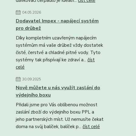
dávkovací čerpadlo je ideáln...
číst celé
04.05.2026
Dodavatel Impex - napájecí systém
pro drůbež
Díky kompletním uzavřeným napájecím
systémům má vaše drůbež vždy dostatek
čisté, čerstvé a chladné pitné vody. Tyto
systémy tak přispívají ke zdraví a...
číst
celé
30.09.2025
Nově můžete u nás využít zaslání do
výdejního boxu
Přidali jsme pro Vás oblíbenou možnost
zaslání zboží do výdejního boxu PPL a
jeho partnerských míst. Už nemusíte čekat
doma na svůj balíček, balíček p...
číst celé