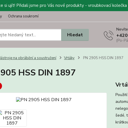
 si ujít! Přidali jsme pro Vás nové produkty - vroubkovací kolečka 
ty
Ochrana soukromí
Nevíte
Hledat
+420
(Po-Pá
ástroje na obrábění a soustružení
Vrtáky
PN 2905 HSS DIN 1897
2905 HSS DIN 1897
Vrtá
Použit
automa
nelego
šedé, t
krátko