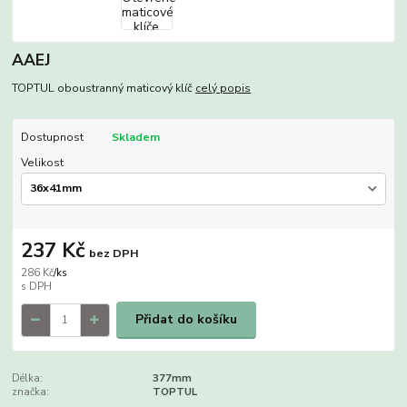
AAEJ
TOPTUL oboustranný maticový klíč
celý popis
Dostupnost
Skladem
Velikost
237 Kč
bez DPH
286 Kč
/
ks
Přidat do košíku
Délka:
377mm
značka:
TOPTUL