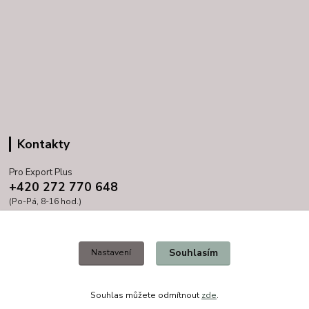
Kontakty
Pro Export Plus
+420 272 770 648
(Po-Pá, 8-16 hod.)
prihoda@proexport.cz
Souhlasím
Nastavení
Souhlas můžete odmítnout
zde
.
Vytvořeno na
Eshop-rychle.cz