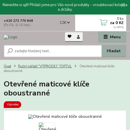
Nenechte si ujít! Přidali jsme pro Vás nové produkty - vroubkovací kolečka
a držáky.
0
ks
+420 272 770 648
za
0 Kč
CZK
(Po-Pá, 8-16 hod.)
Menu
Hledat
Úvod
Ruční nářádí "VÝPRODEJ" TOPTUL
Otevřené maticové klíče
oboustranné
Otevřené maticové klíče
oboustranné
Výprodej