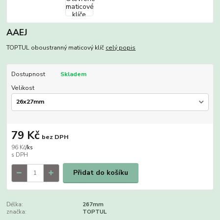
AAEJ
TOPTUL oboustranný maticový klíč
celý popis
Dostupnost
Skladem
Velikost
79 Kč
bez DPH
96 Kč
/
ks
Přidat do košíku
Délka:
267mm
značka:
TOPTUL