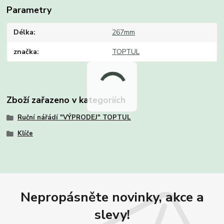
Parametry
Délka
267mm
značka
TOPTUL
Zboží zařazeno v kategoriích
Ruční nářádí "VÝPRODEJ" TOPTUL
Klíče
Nepropásněte novinky, akce a
slevy!