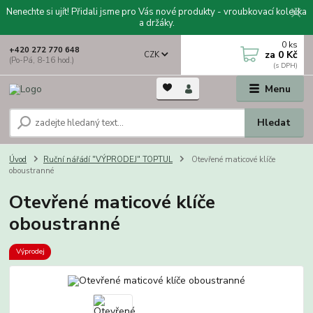
Nenechte si ujít! Přidali jsme pro Vás nové produkty - vroubkovací kolečka
a držáky.
0
ks
+420 272 770 648
za
0 Kč
CZK
(Po-Pá, 8-16 hod.)
Menu
Hledat
Úvod
Ruční nářádí "VÝPRODEJ" TOPTUL
Otevřené maticové klíče
oboustranné
Otevřené maticové klíče
oboustranné
Výprodej