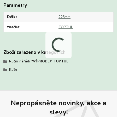
Parametry
Délka
223mm
značka
TOPTUL
Zboží zařazeno v kategoriích
Ruční nářádí "VÝPRODEJ" TOPTUL
Klíče
Nepropásněte novinky, akce a
slevy!