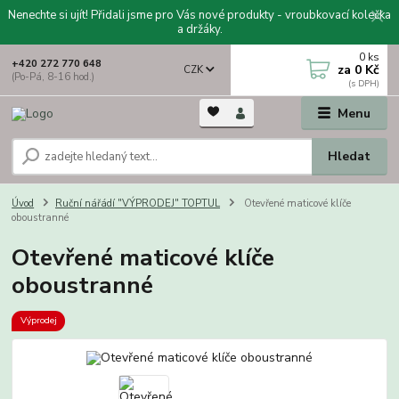
Nenechte si ujít! Přidali jsme pro Vás nové produkty - vroubkovací kolečka
a držáky.
0
ks
+420 272 770 648
za
0 Kč
CZK
(Po-Pá, 8-16 hod.)
Menu
Hledat
Úvod
Ruční nářádí "VÝPRODEJ" TOPTUL
Otevřené maticové klíče
oboustranné
Otevřené maticové klíče
oboustranné
Výprodej