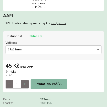
AAEJ
TOPTUL oboustranný maticový klíč
celý popis
Dostupnost
Skladem
Velikost
45 Kč
bez DPH
54 Kč
/
ks
Přidat do košíku
Délka:
223mm
značka:
TOPTUL