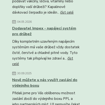
podávat vakcíny, léčiva, vitamíny nebo
doplňky vaší drůbeži? Kapalinové
dávkovací čerpadlo je ideáln...
číst celé
04.05.2026
Dodavatel Impex - napájecí systém
pro drůbež
Díky kompletním uzavřeným napájecím
systémům má vaše drůbež vždy dostatek
čisté, čerstvé a chladné pitné vody. Tyto
systémy tak přispívají ke zdraví a...
číst
celé
30.09.2025
Nově můžete u nás využít zaslání do
výdejního boxu
Přidali jsme pro Vás oblíbenou možnost
zaslání zboží do výdejního boxu PPL a
jeho partnerských míst. Už nemusíte čekat