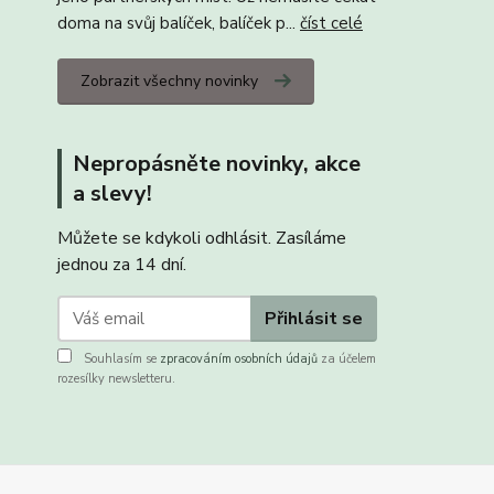
doma na svůj balíček, balíček p...
číst celé
Zobrazit všechny novinky
Nepropásněte novinky, akce
a slevy!
Můžete se kdykoli odhlásit. Zasíláme
jednou za 14 dní.
Přihlásit se
Souhlasím se
zpracováním osobních údajů
za účelem
rozesílky newsletteru.