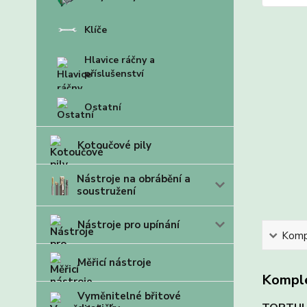
Klíče
Hlavice ráčny a
příslušenství
Ostatní
Kotoučové pily
Nástroje na obrábění a
soustružení
Nástroje pro upínání
Kompl
Měřicí nástroje
Komple
Vyměnitelné břitové