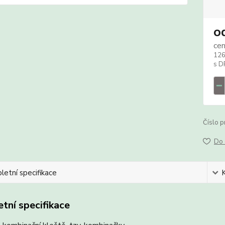
o
ce
126
Číslo p
Do 
etní specifikace
tní specifikace