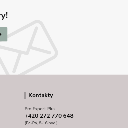
y!
Kontakty
Pro Export Plus
+420 272 770 648
(Po-Pá, 8-16 hod.)