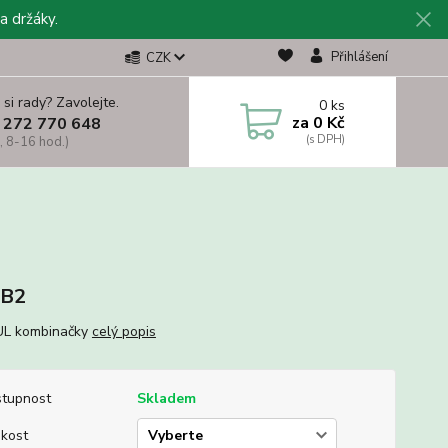
a držáky.
Přihlášení
CZK
 si rady? Zavolejte.
0
ks
za
0 Kč
 272 770 648
, 8-16 hod.)
B2
L kombinačky
celý popis
tupnost
Skladem
ikost