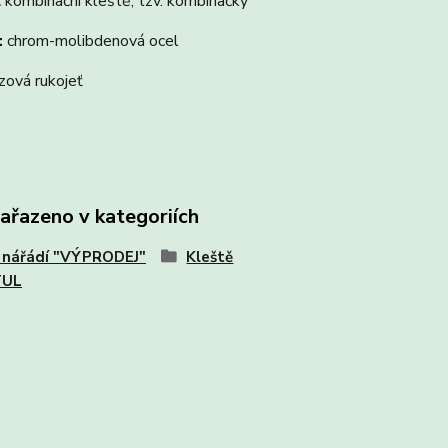
L
kombinační kleště, tzv. kombinačky
:
chrom-molibdenová ocel
zová rukojeť
zařazeno v kategoriích
 nářádí "VÝPRODEJ"
Kleště
TUL