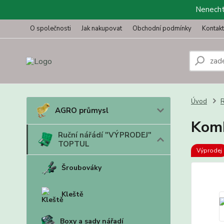
Nenechte
O společnosti
Jak nakupovat
Obchodní podmínky
Kontak
Úvod
R
AGRO průmysl
Komb
Ruční nářádí "VÝPRODEJ"
TOPTUL
Výprodej
Šroubováky
Kleště
Boxy a sady nářadí