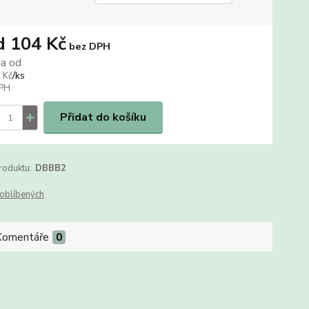
d
104 Kč
bez DPH
na od
/
ks
 Kč
Přidat do košíku
roduktu:
DBBB2
oblíbených
Komentáře
0