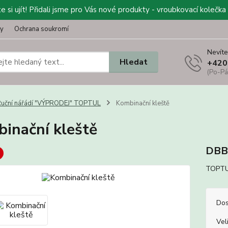
 si ujít! Přidali jsme pro Vás nové produkty - vroubkovací kolečka 
ty
Ochrana soukromí
Nevíte
Hledat
+420
(Po-Pá
uční nářádí "VÝPRODEJ" TOPTUL
Kombinační kleště
inační kleště
DBB
TOPTU
Dos
Vel