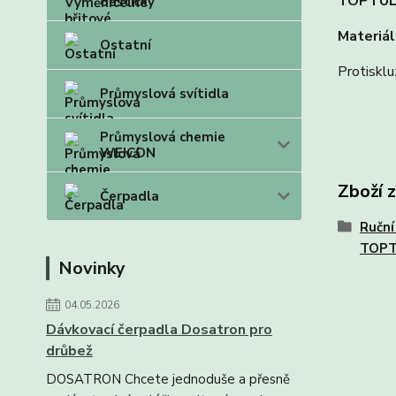
TOPTU
destičky
Materiál
Ostatní
Protisklu
Průmyslová svítidla
Průmyslová chemie
WEICON
Zboží 
Čerpadla
Ruční
TOP
Novinky
04.05.2026
Dávkovací čerpadla Dosatron pro
drůbež
DOSATRON Chcete jednoduše a přesně