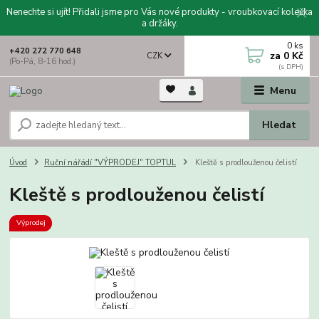
Nenechte si ujít! Přidali jsme pro Vás nové produkty - vroubkovací kolečka
a držáky.
0
ks
+420 272 770 648
za
0 Kč
CZK
(Po-Pá, 8-16 hod.)
Menu
Hledat
Úvod
Ruční nářádí "VÝPRODEJ" TOPTUL
Kleště s prodlouženou čelistí
Kleště s prodlouženou čelistí
Výprodej