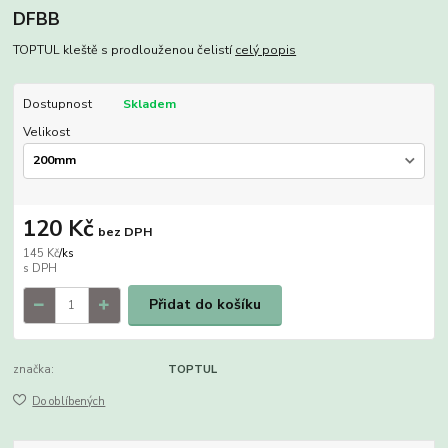
DFBB
TOPTUL kleště s prodlouženou čelistí
celý popis
Dostupnost
Skladem
Velikost
120 Kč
bez DPH
145 Kč
/
ks
Přidat do košíku
značka:
TOPTUL
Do oblíbených