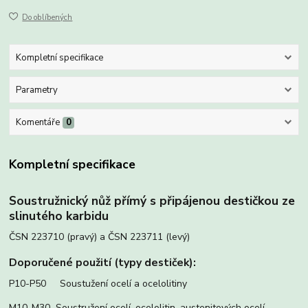
Do oblíbených
Kompletní specifikace
Parametry
Komentáře
0
Kompletní specifikace
Soustružnický nůž přímý s připájenou destičkou ze
slinutého karbidu
ČSN 223710 (pravý) a ČSN 223711 (levý)
Doporučené použití (typy destiček):
P10-P50 Soustužení ocelí a ocelolitiny
M10-M30 Soustružení ocelí, ocelolitin, austenitových ocelí,