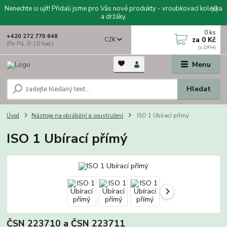
Nenechte si ujít! Přidali jsme pro Vás nové produkty - vroubkovací kolečka
a držáky.
0
ks
+420 272 770 648
za
0 Kč
CZK
(Po-Pá, 8-16 hod.)
Menu
Hledat
Úvod
Nástroje na obrábění a soustružení
ISO 1 Ubírací přímý
ISO 1 Ubírací přímý
ČSN 223710 a ČSN 223711