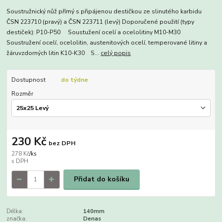
Soustružnický nůž přímý s připájenou destičkou ze slinutého karbidu
ČSN 223710 (pravý) a ČSN 223711 (levý) Doporučené použití (typy
destiček): P10-P50 Soustužení ocelí a ocelolitiny M10-M30
Soustružení ocelí, ocelolitin, austenitových ocelí, temperované litiny a
žáruvzdorných litin K10-K30 S...
celý popis
Dostupnost
do týdne
Rozměr
230 Kč
bez DPH
278 Kč
/
ks
Přidat do košíku
Délka:
140mm
značka:
Denas