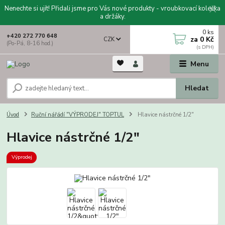
Nenechte si ujít! Přidali jsme pro Vás nové produkty - vroubkovací kolečka
a držáky.
0
ks
+420 272 770 648
za
0 Kč
CZK
(Po-Pá, 8-16 hod.)
Menu
Hledat
Úvod
Ruční nářádí "VÝPRODEJ" TOPTUL
Hlavice nástrčné 1/2"
Hlavice nástrčné 1/2"
Výprodej