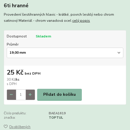
6ti hranné
Provedení šestihranných hlavic - krátké, povrch lesklý nebo chrom
satinový Materiál - chrom vanadová ocel
celý popis
Dostupnost
Skladem
Průměr
25 Kč
bez DPH
30 Kč
/
ks
Přidat do košíku
Číslo produktu:
BAEA1619
značka:
TOPTUL
Do oblíbených