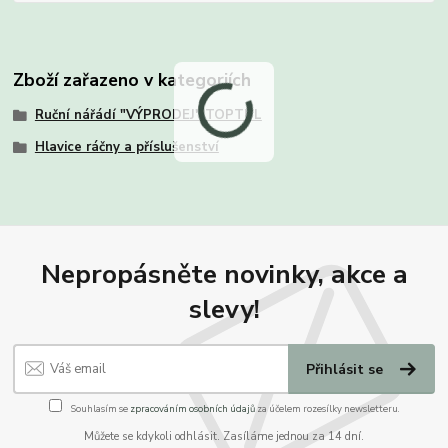
Zboží zařazeno v kategoriích
Ruční nářádí "VÝPRODEJ" TOPTUL
Hlavice ráčny a příslušenství
Nepropásněte novinky, akce a
slevy!
Přihlásit se
Souhlasím se
zpracováním osobních údajů
za účelem rozesílky newsletteru.
Můžete se kdykoli odhlásit. Zasíláme jednou za 14 dní.