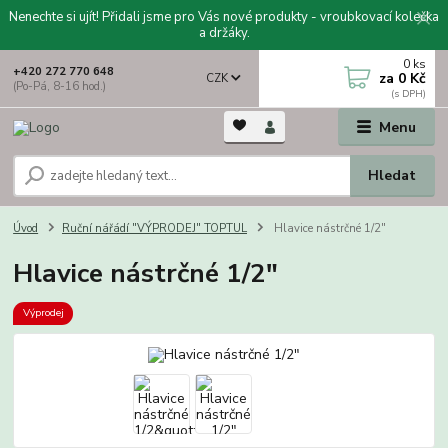
Nenechte si ujít! Přidali jsme pro Vás nové produkty - vroubkovací kolečka
a držáky.
0
ks
+420 272 770 648
za
0 Kč
CZK
(Po-Pá, 8-16 hod.)
Menu
Hledat
Úvod
Ruční nářádí "VÝPRODEJ" TOPTUL
Hlavice nástrčné 1/2"
Hlavice nástrčné 1/2"
Výprodej