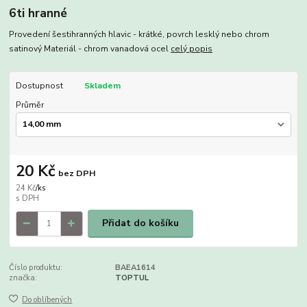
6ti hranné
Provedení šestihranných hlavic - krátké, povrch lesklý nebo chrom
satinový Materiál - chrom vanadová ocel
celý popis
Dostupnost
Skladem
Průměr
20 Kč
bez DPH
24 Kč
/
ks
Přidat do košíku
Číslo produktu:
BAEA1614
značka:
TOPTUL
Do oblíbených