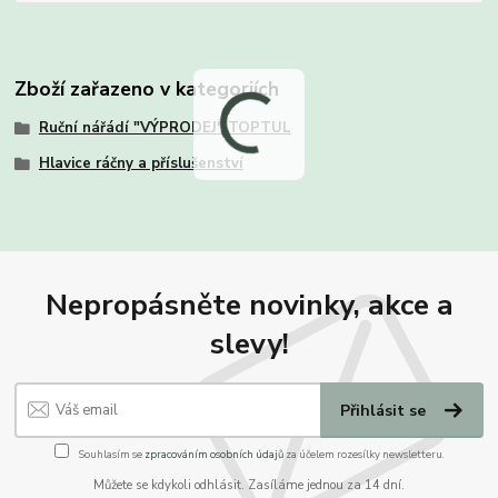
Zboží zařazeno v kategoriích
Ruční nářádí "VÝPRODEJ" TOPTUL
Hlavice ráčny a příslušenství
Nepropásněte novinky, akce a
slevy!
Přihlásit se
Souhlasím se
zpracováním osobních údajů
za účelem rozesílky newsletteru.
Můžete se kdykoli odhlásit. Zasíláme jednou za 14 dní.