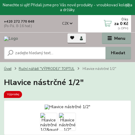
Nenechte si ujít! Přidali jsme pro Vás nové produkty - vroubkovací kolečka
a držáky.
0
ks
+420 272 770 648
za
0 Kč
CZK
(Po-Pá, 8-16 hod.)
Menu
Hledat
Úvod
Ruční nářádí "VÝPRODEJ" TOPTUL
Hlavice nástrčné 1/2"
Hlavice nástrčné 1/2"
Výprodej