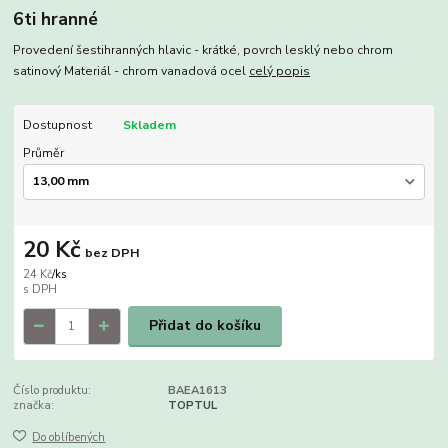
6ti hranné
Provedení šestihranných hlavic - krátké, povrch lesklý nebo chrom
satinový Materiál - chrom vanadová ocel
celý popis
Dostupnost
Skladem
Průměr
20 Kč
bez DPH
24 Kč
/
ks
Přidat do košíku
Číslo produktu:
BAEA1613
značka:
TOPTUL
Do oblíbených