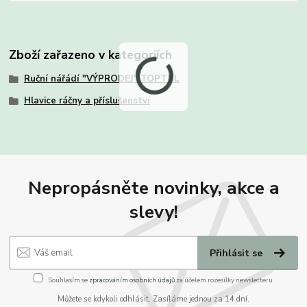
Zboží zařazeno v kategoriích
Ruční nářádí "VÝPRODEJ" TOPTUL
Hlavice ráčny a příslušenství
Nepropásněte novinky, akce a
slevy!
Přihlásit se
Souhlasím se
zpracováním osobních údajů
za účelem rozesílky newsletteru.
Můžete se kdykoli odhlásit. Zasíláme jednou za 14 dní.