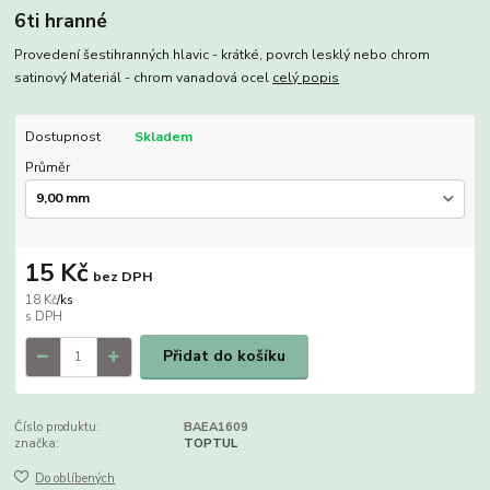
6ti hranné
Provedení šestihranných hlavic - krátké, povrch lesklý nebo chrom
satinový Materiál - chrom vanadová ocel
celý popis
Dostupnost
Skladem
Průměr
15 Kč
bez DPH
18 Kč
/
ks
Přidat do košíku
Číslo produktu:
BAEA1609
značka:
TOPTUL
Do oblíbených