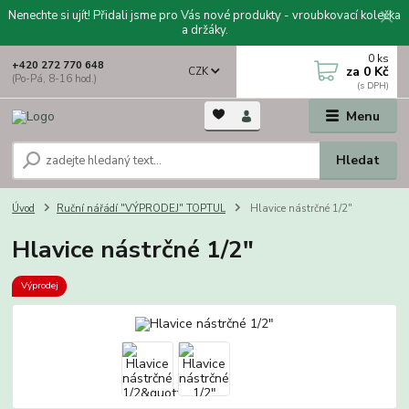
Nenechte si ujít! Přidali jsme pro Vás nové produkty - vroubkovací kolečka
a držáky.
0
ks
+420 272 770 648
za
0 Kč
CZK
(Po-Pá, 8-16 hod.)
Menu
Hledat
Úvod
Ruční nářádí "VÝPRODEJ" TOPTUL
Hlavice nástrčné 1/2"
Hlavice nástrčné 1/2"
Výprodej