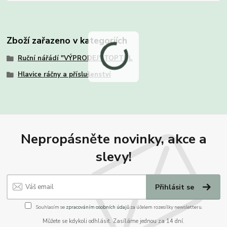
Zboží zařazeno v kategoriích
Ruční nářádí "VÝPRODEJ" TOPTUL
Hlavice ráčny a příslušenství
Nepropásněte novinky, akce a
slevy!
Přihlásit se
Souhlasím se
zpracováním osobních údajů
za účelem rozesílky newsletteru.
Můžete se kdykoli odhlásit. Zasíláme jednou za 14 dní.