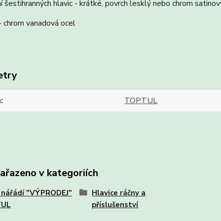
 šestihranných hlavic - krátké, povrch lesklý nebo chrom satinov
- chrom vanadová ocel
etry
a
TOPTUL
zařazeno v kategoriích
 nářádí "VÝPRODEJ"
Hlavice ráčny a
TUL
příslušenství