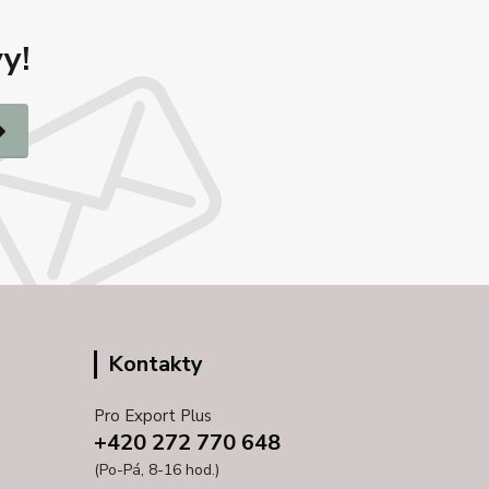
y!
Kontakty
Pro Export Plus
+420 272 770 648
(Po-Pá, 8-16 hod.)