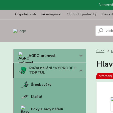
Nenechte
O společnosti
Jak nakupovat
Obchodní podmínky
Kontak
Úvod
R
AGRO průmysl
Hlav
Ruční nářádí "VÝPRODEJ"
TOPTUL
Výprodej
Šroubováky
Kleště
Boxy a sady nářadí