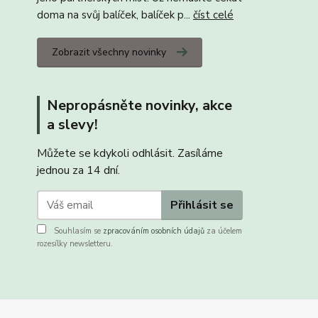
doma na svůj balíček, balíček p...
číst celé
Zobrazit všechny novinky
Nepropásněte novinky, akce
a slevy!
Můžete se kdykoli odhlásit. Zasíláme
jednou za 14 dní.
Přihlásit se
Souhlasím se
zpracováním osobních údajů
za účelem
rozesílky newsletteru.