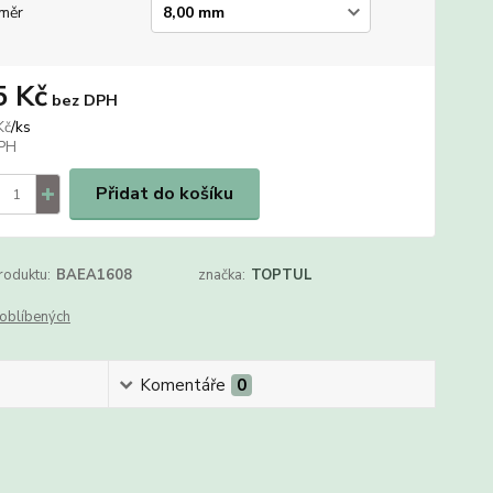
měr
5 Kč
bez DPH
/
ks
Kč
Přidat do košíku
roduktu:
BAEA1608
značka:
TOPTUL
oblíbených
Komentáře
0