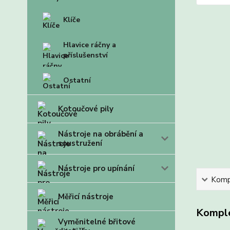
Klíče
Hlavice ráčny a
příslušenství
Ostatní
Kotoučové pily
Nástroje na obrábění a
soustružení
Nástroje pro upínání
Kompl
Měřicí nástroje
Komple
Vyměnitelné břitové