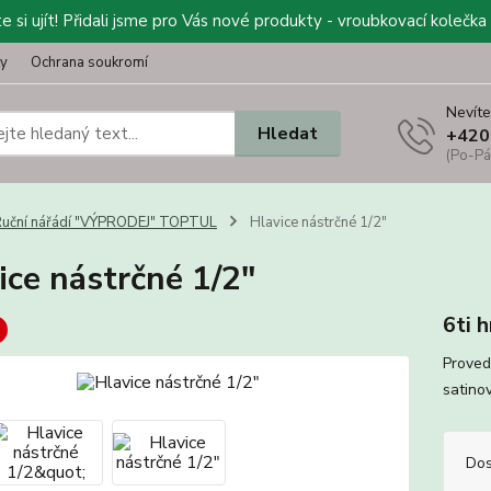
 si ujít! Přidali jsme pro Vás nové produkty - vroubkovací kolečka 
ty
Ochrana soukromí
Nevíte
Hledat
+420
(Po-Pá
uční nářádí "VÝPRODEJ" TOPTUL
Hlavice nástrčné 1/2"
ice nástrčné 1/2"
6ti 
Proved
satino
Dos