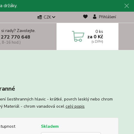
a držáky.
Přihlášení
CZK
 si rady? Zavolejte.
0
ks
za
0 Kč
 272 770 648
, 8-16 hod.)
hranné
ení šestihranných hlavic - krátké, povrch lesklý nebo chrom
vý Materiál - chrom vanadová ocel
celý popis
tupnost
Skladem