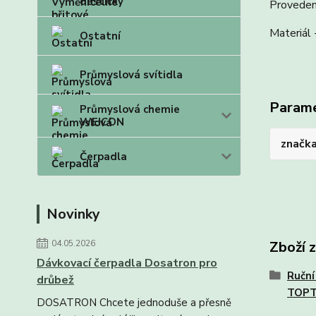
destičky
Provedení
Materiál 
Ostatní
Průmyslová svítidla
Param
Průmyslová chemie
WEICON
značk
Čerpadla
Novinky
04.05.2026
Zboží 
Dávkovací čerpadla Dosatron pro
Ruční
drůbež
TOP
DOSATRON Chcete jednoduše a přesně