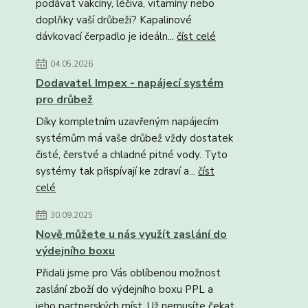
podávat vakcíny, léčiva, vitamíny nebo
doplňky vaší drůbeži? Kapalinové
dávkovací čerpadlo je ideáln...
číst celé
04.05.2026
Dodavatel Impex - napájecí systém
pro drůbež
Díky kompletním uzavřeným napájecím
systémům má vaše drůbež vždy dostatek
čisté, čerstvé a chladné pitné vody. Tyto
systémy tak přispívají ke zdraví a...
číst
celé
30.09.2025
Nově můžete u nás využít zaslání do
výdejního boxu
Přidali jsme pro Vás oblíbenou možnost
zaslání zboží do výdejního boxu PPL a
jeho partnerských míst. Už nemusíte čekat