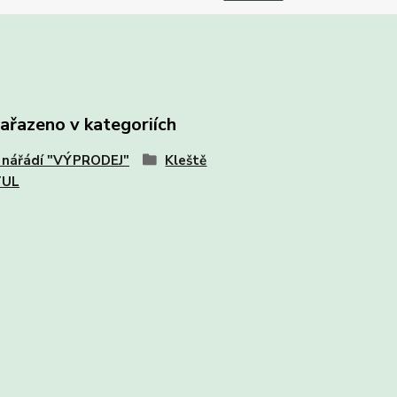
zařazeno v kategoriích
 nářádí "VÝPRODEJ"
Kleště
TUL