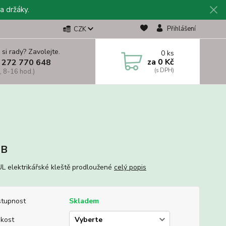
a držáky.
Přihlášení
CZK
 si rady? Zavolejte.
0
ks
za
0 Kč
 272 770 648
, 8-16 hod.)
BB
 elektrikářské kleště prodloužené
celý popis
tupnost
Skladem
ikost