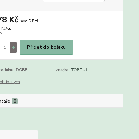
78 Kč
bez DPH
/
ks
 Kč
Přidat do košíku
roduktu:
DGBB
značka:
TOPTUL
oblíbených
táře
0