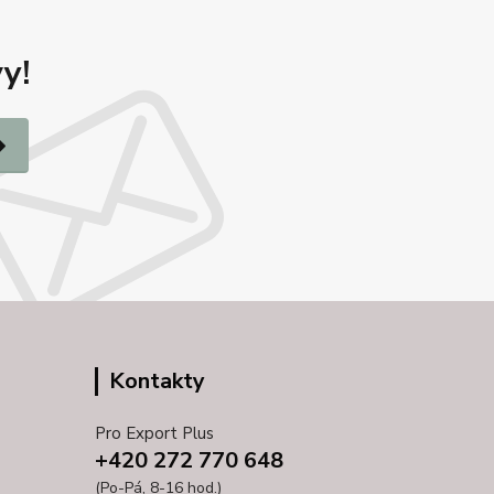
y!
Kontakty
Pro Export Plus
+420 272 770 648
(Po-Pá, 8-16 hod.)