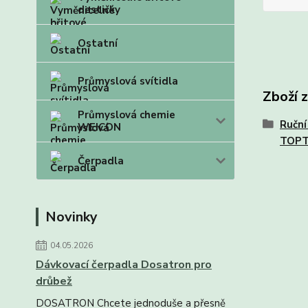
destičky
Ostatní
Průmyslová svítidla
Zboží 
Průmyslová chemie
Ruční
WEICON
TOP
Čerpadla
Novinky
04.05.2026
Dávkovací čerpadla Dosatron pro
drůbež
DOSATRON Chcete jednoduše a přesně