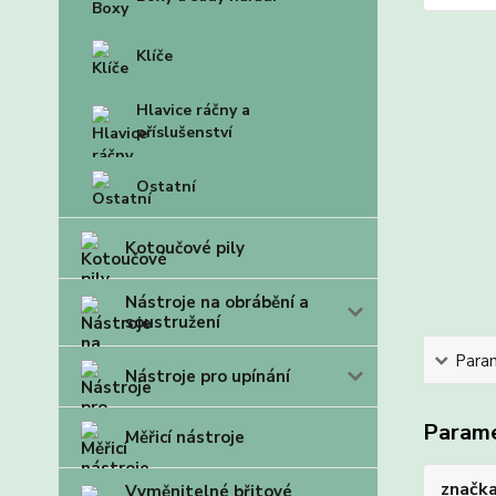
Klíče
Hlavice ráčny a
příslušenství
Ostatní
Kotoučové pily
Nástroje na obrábění a
soustružení
Para
Nástroje pro upínání
Param
Měřicí nástroje
značk
Vyměnitelné břitové