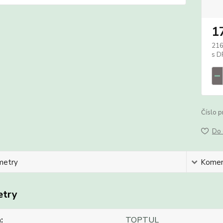
1
216
Číslo p
Do 
metry
Komen
etry
a
TOPTUL