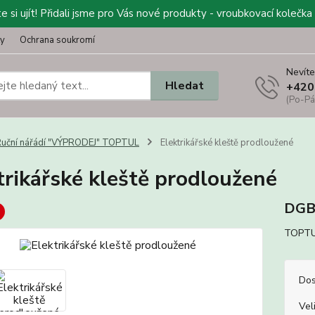
 si ujít! Přidali jsme pro Vás nové produkty - vroubkovací kolečka 
ty
Ochrana soukromí
Nevíte
Hledat
+420
(Po-Pá
uční nářádí "VÝPRODEJ" TOPTUL
Elektrikářské kleště prodloužené
trikářské kleště prodloužené
DG
TOPTUL
Dos
Vel