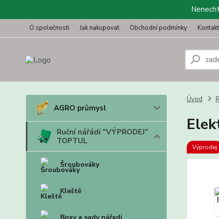
Nenechte
O společnosti
Jak nakupovat
Obchodní podmínky
Kontak
Úvod
R
AGRO průmysl
Elek
Ruční nářádí "VÝPRODEJ"
TOPTUL
Výprodej
Šroubováky
Kleště
Boxy a sady nářadí