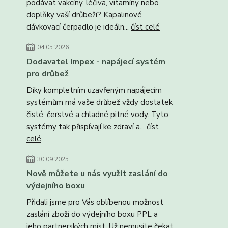
podávat vakcíny, léčiva, vitamíny nebo
doplňky vaší drůbeži? Kapalinové
dávkovací čerpadlo je ideáln...
číst celé
04.05.2026
Dodavatel Impex - napájecí systém
pro drůbež
Díky kompletním uzavřeným napájecím
systémům má vaše drůbež vždy dostatek
čisté, čerstvé a chladné pitné vody. Tyto
systémy tak přispívají ke zdraví a...
číst
celé
30.09.2025
Nově můžete u nás využít zaslání do
výdejního boxu
Přidali jsme pro Vás oblíbenou možnost
zaslání zboží do výdejního boxu PPL a
jeho partnerských míst. Už nemusíte čekat