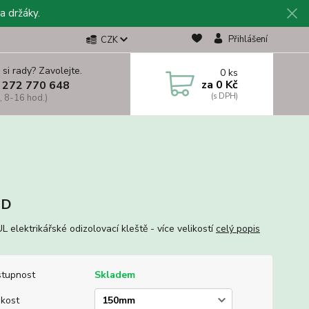
a držáky.
Přihlášení
CZK
 si rady? Zavolejte.
0
ks
za
0 Kč
 272 770 648
, 8-16 hod.)
BD
 elektrikářské odizolovací kleště - více velikostí
celý popis
tupnost
Skladem
ikost