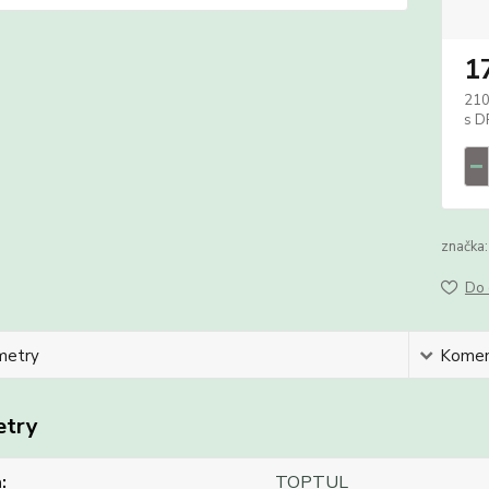
1
210
značka:
Do 
metry
Komen
etry
a
TOPTUL