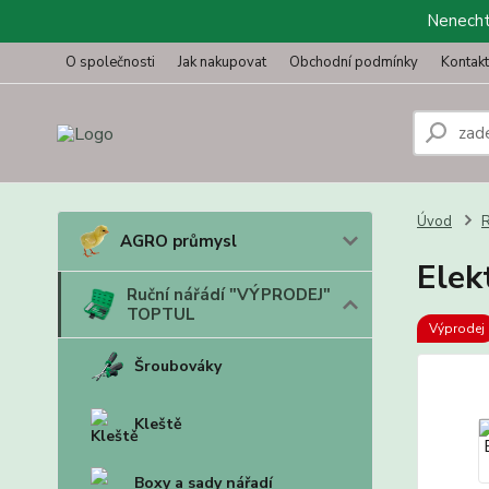
Nenechte
O společnosti
Jak nakupovat
Obchodní podmínky
Kontak
Úvod
R
AGRO průmysl
Elek
Ruční nářádí "VÝPRODEJ"
TOPTUL
Výprodej
Šroubováky
Kleště
Boxy a sady nářadí