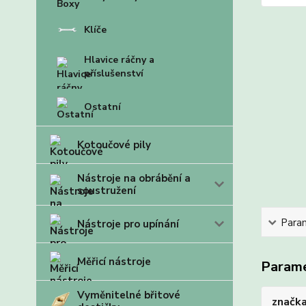
Klíče
Hlavice ráčny a
příslušenství
Ostatní
Kotoučové pily
Nástroje na obrábění a
soustružení
Para
Nástroje pro upínání
Měřicí nástroje
Param
Vyměnitelné břitové
značk