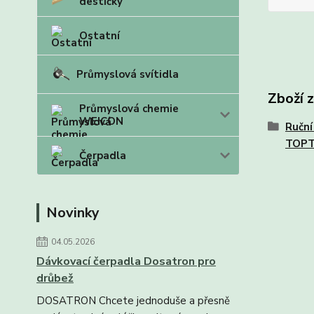
destičky
Ostatní
Průmyslová svítidla
Zboží 
Průmyslová chemie
WEICON
Ruční
TOP
Čerpadla
Novinky
04.05.2026
Dávkovací čerpadla Dosatron pro
drůbež
DOSATRON Chcete jednoduše a přesně