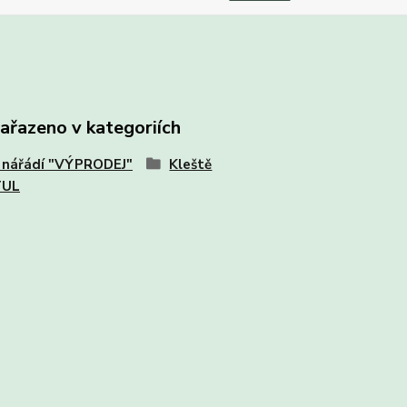
zařazeno v kategoriích
 nářádí "VÝPRODEJ"
Kleště
TUL