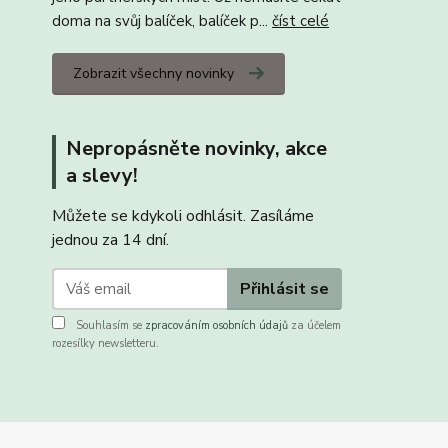
doma na svůj balíček, balíček p...
číst celé
Zobrazit všechny novinky
Nepropásněte novinky, akce
a slevy!
Můžete se kdykoli odhlásit. Zasíláme
jednou za 14 dní.
Přihlásit se
Souhlasím se
zpracováním osobních údajů
za účelem
rozesílky newsletteru.