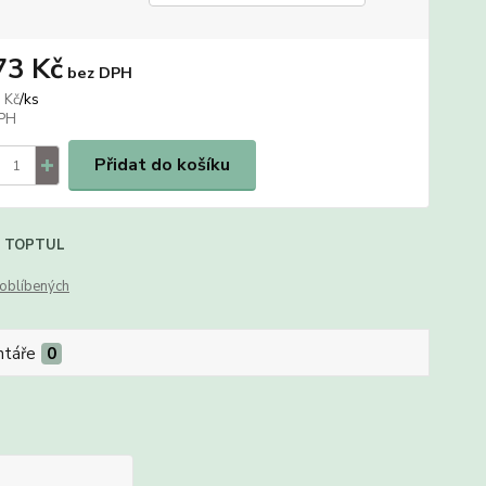
73 Kč
bez DPH
/
ks
 Kč
Přidat do košíku
TOPTUL
oblíbených
táře
0