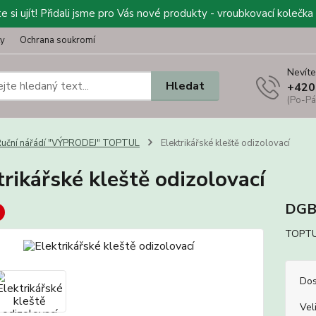
 si ujít! Přidali jsme pro Vás nové produkty - vroubkovací kolečka 
ty
Ochrana soukromí
Nevíte
Hledat
+420
(Po-Pá
uční nářádí "VÝPRODEJ" TOPTUL
Elektrikářské kleště odizolovací
trikářské kleště odizolovací
DG
TOPTUL
Dos
Vel