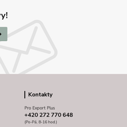
y!
Kontakty
Pro Export Plus
+420 272 770 648
(Po-Pá, 8-16 hod.)