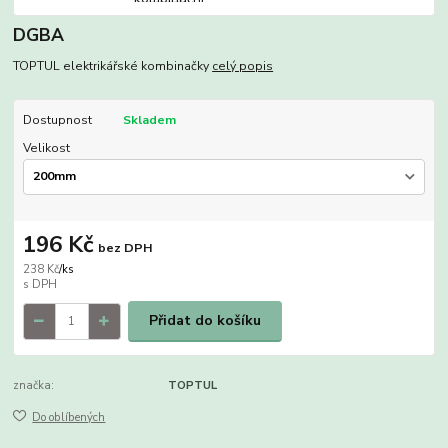
DGBA
TOPTUL elektrikářské kombinačky
celý popis
Dostupnost
Skladem
Velikost
196 Kč
bez DPH
238 Kč
/
ks
Přidat do košíku
značka:
TOPTUL
Do oblíbených