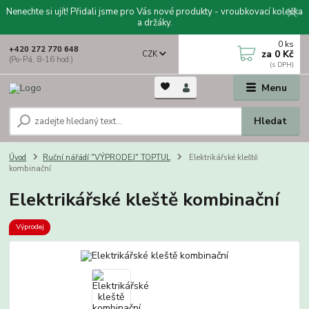
Nenechte si ujít! Přidali jsme pro Vás nové produkty - vroubkovací kolečka
a držáky.
0
ks
+420 272 770 648
za
0 Kč
CZK
(Po-Pá, 8-16 hod.)
Menu
Hledat
Úvod
Ruční nářádí "VÝPRODEJ" TOPTUL
Elektrikářské kleště
kombinační
Elektrikářské kleště kombinační
Výprodej