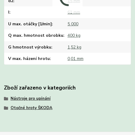
d2
15 mm
I
61 mm
U max. otáčky [1/min]
5 000
Q max. hmotnost obrobku
400 kg
G hmotnost výrobku
1,52 kg
V max. házení hrotu
0,01 mm
Zboží zařazeno v kategoriích
Nástroje pro upínání
Otočné hroty ŠKODA