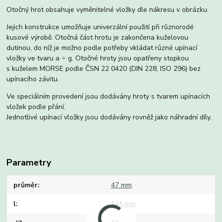
Otočný hrot obsahuje vyměnitelné vložky dle nákresu v obrázku.
Jejich konstrukce umožňuje univerzální použití při různorodé
kusové výrobě. Otočná část hrotu je zakončena kuželovou
dutinou, do níž je možno podle potřeby vkládat různé upínací
vložky ve tvaru a ÷ g. Otočné hroty jsou opatřeny stopkou
s kuželem MORSE podle ČSN 22 0420 (DIN 228, ISO 296) bez
upínacího závitu.
Ve speciálním provedení jsou dodávány hroty s tvarem upínacích
vložek podle přání.
Jednotlivé upínací vložky jsou dodávány rovněž jako náhradní díly.
Parametry
průměr
47 mm
l
145 mm