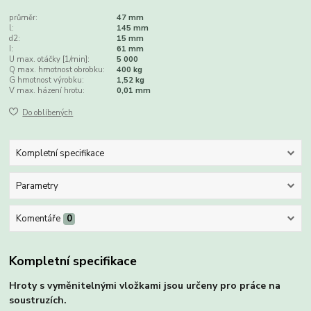
průměr:
47 mm
l:
145 mm
d2:
15 mm
I:
61 mm
U max. otáčky [1/min]:
5 000
Q max. hmotnost obrobku:
400 kg
G hmotnost výrobku:
1,52 kg
V max. házení hrotu:
0,01 mm
Do oblíbených
Kompletní specifikace
Parametry
Komentáře
0
Kompletní specifikace
Hroty s vyměnitelnými vložkami jsou určeny pro práce na
soustruzích.