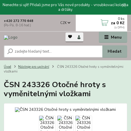
Nenechte si ujít! Přidali jsme pro Vás nové produkty - vroubkovací kolečka
a držáky.
0
ks
+420 272 770 648
za
0 Kč
CZK
(Po-Pá, 8-16 hod.)
Menu
Hledat
Úvod
Nástroje pro upínání
ČSN 243326 Otočné hroty s vyměnitelnými
vložkami
ČSN 243326 Otočné hroty s
vyměnitelnými vložkami