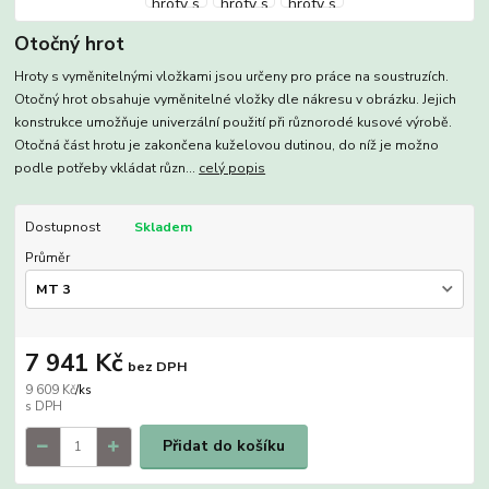
Otočný hrot
Hroty s vyměnitelnými vložkami jsou určeny pro práce na soustruzích.
Otočný hrot obsahuje vyměnitelné vložky dle nákresu v obrázku. Jejich
konstrukce umožňuje univerzální použití při různorodé kusové výrobě.
Otočná část hrotu je zakončena kuželovou dutinou, do níž je možno
podle potřeby vkládat různ...
celý popis
Dostupnost
Skladem
Průměr
7 941 Kč
bez DPH
9 609 Kč
/
ks
Přidat do košíku