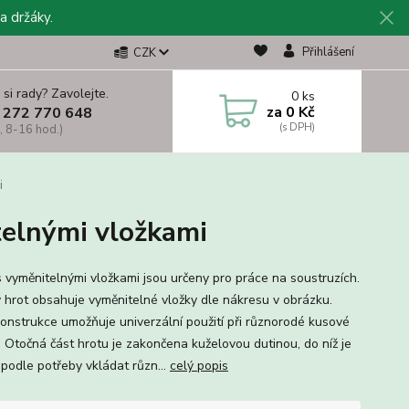
a držáky.
Přihlášení
CZK
 si rady? Zavolejte.
0
ks
za
0 Kč
 272 770 648
, 8-16 hod.)
i
elnými vložkami
s vyměnitelnými vložkami jsou určeny pro práce na soustruzích.
 hrot obsahuje vyměnitelné vložky dle nákresu v obrázku.
 konstrukce umožňuje univerzální použití při různorodé kusové
. Otočná část hrotu je zakončena kuželovou dutinou, do níž je
podle potřeby vkládat různ...
celý popis