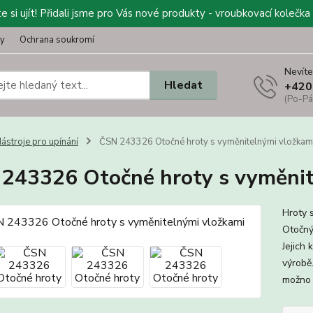
 si ujít! Přidali jsme pro Vás nové produkty - vroubkovací kolečka 
ty
Ochrana soukromí
Nevíte
Hledat
+420
(Po-Pá
ástroje pro upínání
ČSN 243326 Otočné hroty s vyměnitelnými vložkam
243326 Otočné hroty s vyměnit
Hroty 
Otočný
Jejich
výrobě
možno 