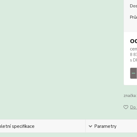
Dos
Prů
o
ce
8 8
značka:
Do 
etní specifikace
Parametry