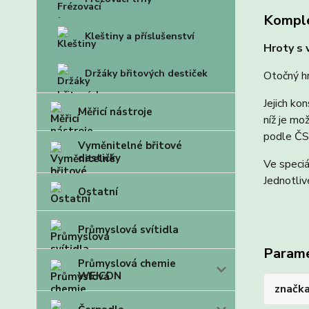
Komple
Kleštiny a příslušenství
Hroty s 
Držáky břitových destiček
Otočný hr
Jejich ko
Měřicí nástroje
níž je mo
podle ČS
Vyměnitelné břitové
destičky
Ve speciá
Jednotliv
Ostatní
Průmyslová svítidla
Param
Průmyslová chemie
WEICON
značk