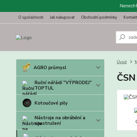
Nenechte
O společnosti
Jak nakupovat
Obchodní podmínky
Kontak
Úvod
N
AGRO průmysl
ČSN 
Ruční nářádí "VÝPRODEJ"
TOPTUL
Kotoučové pily
Nástroje na obrábění a
soustružení