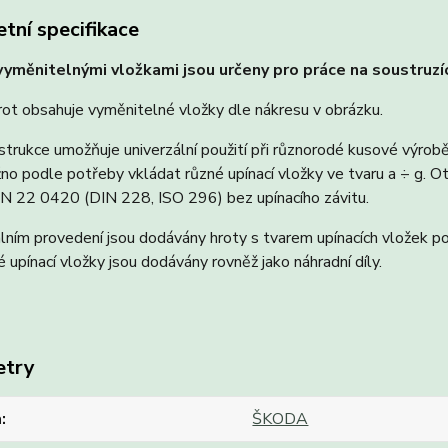
tní specifikace
vyměnitelnými vložkami jsou určeny pro práce na soustruzí
ot obsahuje vyměnitelné vložky dle nákresu v obrázku.
nstrukce umožňuje univerzální použití při různorodé kusové výrob
žno podle potřeby vkládat různé upínací vložky ve tvaru a ÷ g
N 22 0420 (DIN 228, ISO 296) bez upínacího závitu.
lním provedení jsou dodávány hroty s tvarem upínacích vložek po
é upínací vložky jsou dodávány rovněž jako náhradní díly.
etry
a
ŠKODA