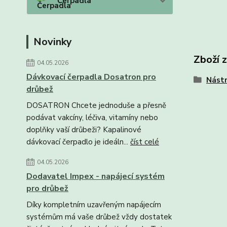
Čerpadla
Novinky
Zboží 
04.05.2026
Dávkovací čerpadla Dosatron pro
Nástr
drůbež
DOSATRON Chcete jednoduše a přesně
podávat vakcíny, léčiva, vitamíny nebo
doplňky vaší drůbeži? Kapalinové
dávkovací čerpadlo je ideáln...
číst celé
04.05.2026
Dodavatel Impex - napájecí systém
pro drůbež
Díky kompletním uzavřeným napájecím
systémům má vaše drůbež vždy dostatek