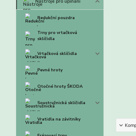
Nástroje pro upínání
Redukční pouzdra
Trny pro vrtačková
sklíčidla
Vrtačková sklíčidla
Pevné hroty
Otočné hroty ŠKODA
Soustružnická sklíčidla
Vratidla na závitníky
Kompl
Frézovací trny