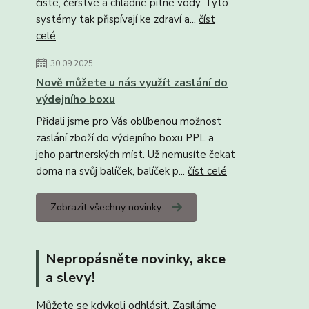
čisté, čerstvé a chladné pitné vody. Tyto
systémy tak přispívají ke zdraví a...
číst
celé
30.09.2025
Nově můžete u nás využít zaslání do
výdejního boxu
Přidali jsme pro Vás oblíbenou možnost
zaslání zboží do výdejního boxu PPL a
jeho partnerských míst. Už nemusíte čekat
doma na svůj balíček, balíček p...
číst celé
Zobrazit všechny novinky
Nepropásněte novinky, akce
a slevy!
Můžete se kdykoli odhlásit. Zasíláme