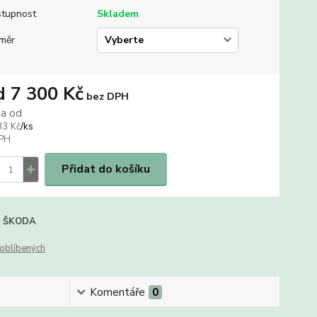
tupnost
Skladem
měr
d
7 300 Kč
bez DPH
na od
/
ks
33 Kč
Přidat do košíku
ŠKODA
oblíbených
Komentáře
0