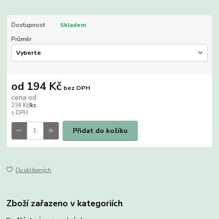
Dostupnost
Skladem
Průměr
od
194 Kč
bez DPH
cena od
234 Kč
/
ks
Přidat do košíku
Do oblíbených
Zboží zařazeno v kategoriích