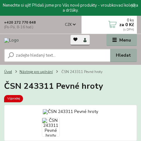
Nenechte si ujít! Přidali jsme pro Vás nové produkty - vroubkovací kolečka
a držáky.
0
ks
+420 272 770 648
za
0 Kč
CZK
(Po-Pá, 8-16 hod.)
Menu
Hledat
Úvod
Nástroje pro upínání
ČSN 243311 Pevné hroty
ČSN 243311 Pevné hroty
Výprodej