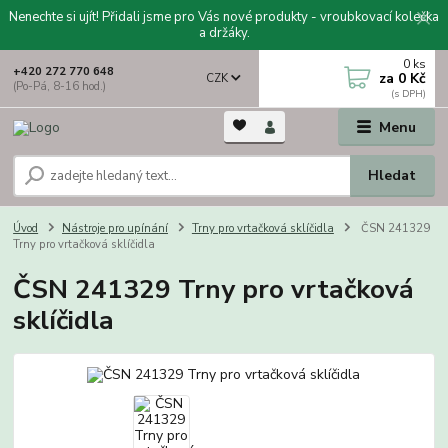
Nenechte si ujít! Přidali jsme pro Vás nové produkty - vroubkovací kolečka
a držáky.
0
ks
+420 272 770 648
za
0 Kč
CZK
(Po-Pá, 8-16 hod.)
Menu
Hledat
Úvod
Nástroje pro upínání
Trny pro vrtačková sklíčidla
ČSN 241329
Trny pro vrtačková sklíčidla
ČSN 241329 Trny pro vrtačková
sklíčidla