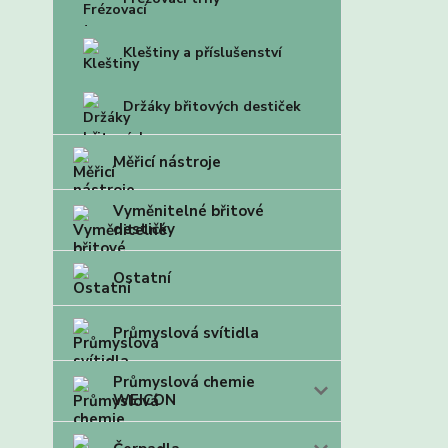
Kleštiny a příslušenství
Držáky břitových destiček
Měřicí nástroje
Vyměnitelné břitové
destičky
Ostatní
Průmyslová svítidla
Průmyslová chemie
WEICON