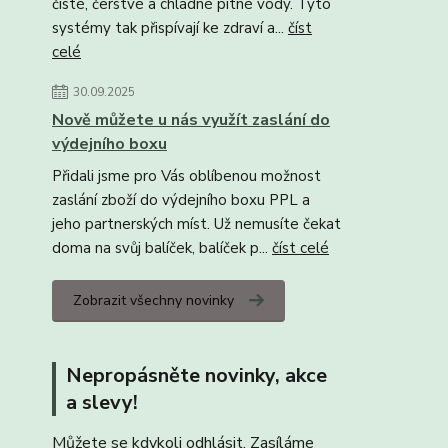
čisté, čerstvé a chladné pitné vody. Tyto
systémy tak přispívají ke zdraví a...
číst
celé
30.09.2025
Nově můžete u nás využít zaslání do
výdejního boxu
Přidali jsme pro Vás oblíbenou možnost
zaslání zboží do výdejního boxu PPL a
jeho partnerských míst. Už nemusíte čekat
doma na svůj balíček, balíček p...
číst celé
Zobrazit všechny novinky
Nepropásněte novinky, akce
a slevy!
Můžete se kdykoli odhlásit. Zasíláme