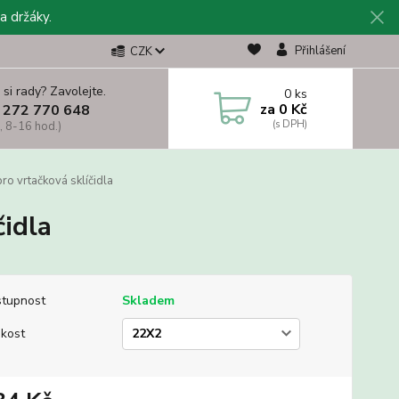
a držáky.
Přihlášení
CZK
 si rady? Zavolejte.
0
ks
za
0 Kč
 272 770 648
, 8-16 hod.)
o vrtačková sklíčidla
idla
tupnost
Skladem
ikost