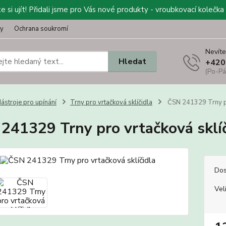
 si ujít! Přidali jsme pro Vás nové produkty - vroubkovací kolečka 
ty
Ochrana soukromí
Nevíte
Hledat
+420
(Po-Pá
ástroje pro upínání
Trny pro vrtačková sklíčidla
ČSN 241329 Trny pr
241329 Trny pro vrtačková sklíč
Dos
Vel