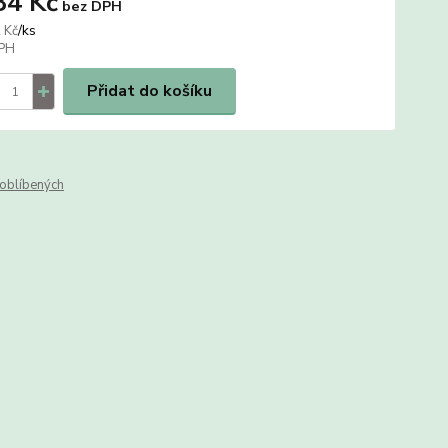
34 Kč
bez DPH
/
ks
 Kč
Přidat do košíku
oblíbených