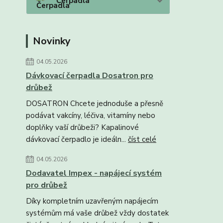
Čerpadla
Novinky
04.05.2026
Dávkovací čerpadla Dosatron pro
drůbež
DOSATRON Chcete jednoduše a přesně
podávat vakcíny, léčiva, vitamíny nebo
doplňky vaší drůbeži? Kapalinové
dávkovací čerpadlo je ideáln...
číst celé
04.05.2026
Dodavatel Impex - napájecí systém
pro drůbež
Díky kompletním uzavřeným napájecím
systémům má vaše drůbež vždy dostatek