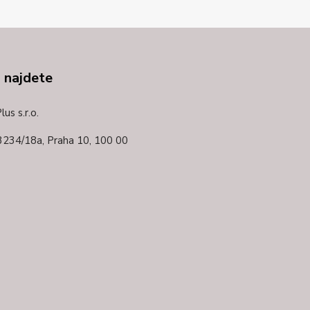
 najdete
us s.r.o.
3234/18a,
Praha 10, 100 00