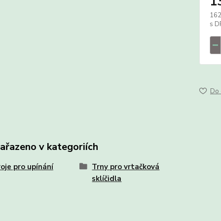
1
162
Do 
zařazeno v kategoriích
oje pro upínání
Trny pro vrtačková
sklíčidla