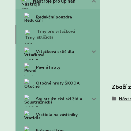
Nástroje pro upínání
Redukční pouzdra
Trny pro vrtačková
sklíčidla
Vrtačková sklíčidla
Pevné hroty
Otočné hroty ŠKODA
Zboží 
Nástr
Soustružnická sklíčidla
Vratidla na závitníky
Frézovací trny