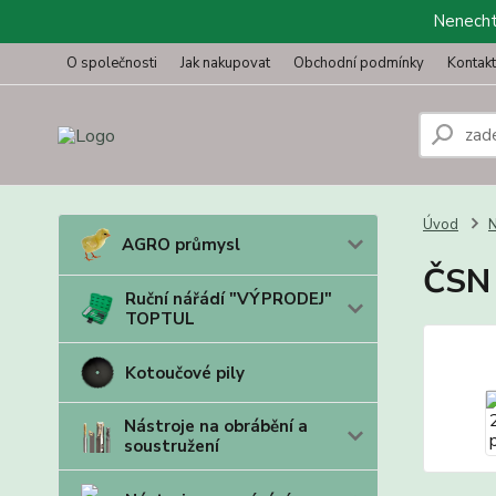
Nenechte
O společnosti
Jak nakupovat
Obchodní podmínky
Kontak
Úvod
N
AGRO průmysl
ČSN 
Ruční nářádí "VÝPRODEJ"
TOPTUL
Kotoučové pily
Nástroje na obrábění a
soustružení