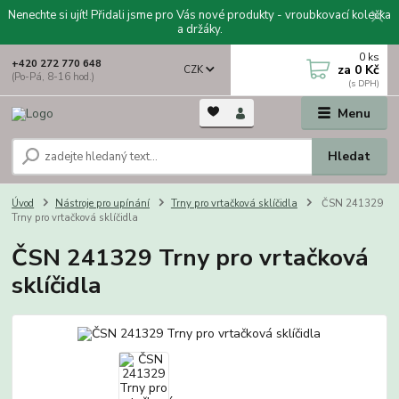
Nenechte si ujít! Přidali jsme pro Vás nové produkty - vroubkovací kolečka
a držáky.
0
ks
+420 272 770 648
za
0 Kč
CZK
(Po-Pá, 8-16 hod.)
Menu
Hledat
Úvod
Nástroje pro upínání
Trny pro vrtačková sklíčidla
ČSN 241329
Trny pro vrtačková sklíčidla
ČSN 241329 Trny pro vrtačková
sklíčidla