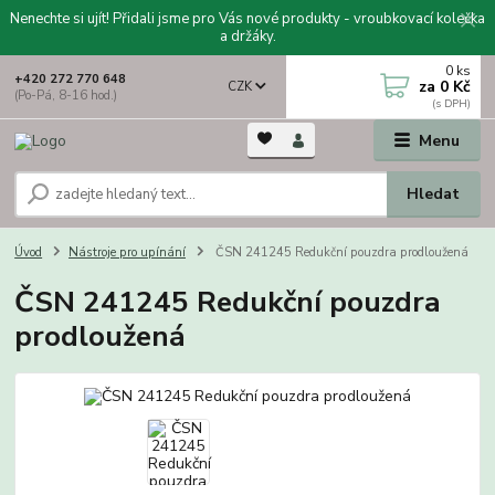
Nenechte si ujít! Přidali jsme pro Vás nové produkty - vroubkovací kolečka
a držáky.
0
ks
+420 272 770 648
za
0 Kč
CZK
(Po-Pá, 8-16 hod.)
Menu
Hledat
Úvod
Nástroje pro upínání
ČSN 241245 Redukční pouzdra prodloužená
ČSN 241245 Redukční pouzdra
prodloužená