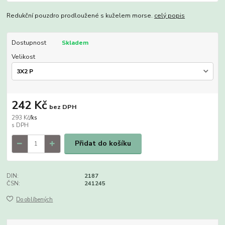
Redukční pouzdro prodloužené s kuželem morse.
celý popis
Dostupnost
Skladem
Velikost
242 Kč
bez DPH
293 Kč
/
ks
Přidat do košíku
DIN:
2187
ČSN:
241245
Do oblíbených