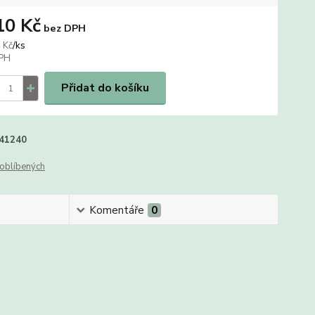
10 Kč
bez DPH
/
ks
 Kč
Přidat do košíku
41240
oblíbených
Komentáře
0