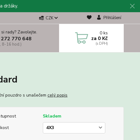
a držáky.
Přihlášení
CZK
 si rady? Zavolejte.
0
ks
za
0 Kč
 272 770 648
, 8-16 hod.)
dard
ní pouzdro s unašečem
celý popis
tupnost
Skladem
ikost