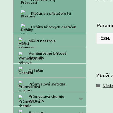
Kleštiny a příslušenství
Param
Držáky břitových destiček
ČSN
Měřicí nástroje
Vyměnitelné břitové
destičky
Ostatní
Zboží 
Průmyslová svítidla
Nástr
Průmyslová chemie
WEICON