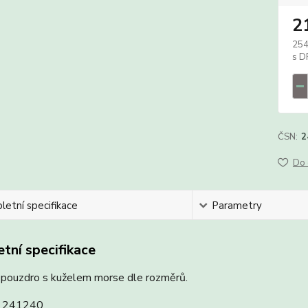
2
254
ČSN:
2
Do 
etní specifikace
Parametry
tní specifikace
 pouzdro s kuželem morse dle rozměrů.
241240