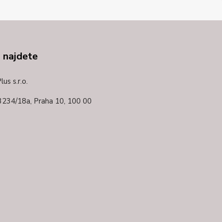
 najdete
us s.r.o.
3234/18a,
Praha 10, 100 00