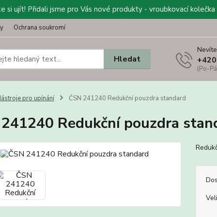
 si ujít! Přidali jsme pro Vás nové produkty - vroubkovací kolečka 
ty
Ochrana soukromí
Nevíte
Hledat
+420
(Po-Pá
ástroje pro upínání
ČSN 241240 Redukční pouzdra standard
241240 Redukční pouzdra stan
Redukč
Dos
Vel