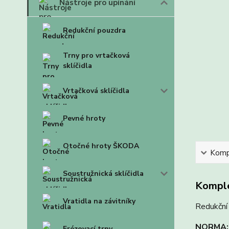
Nástroje pro upínání
Redukční pouzdra
Trny pro vrtačková
sklíčidla
Vrtačková sklíčidla
Pevné hroty
Otočné hroty ŠKODA
Kompl
Soustružnická sklíčidla
Komple
Vratidla na závitníky
Redukční
NORMA:
Frézovací trny