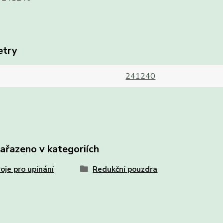
etry
241240
zařazeno v kategoriích
oje pro upínání
Redukční pouzdra