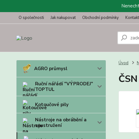
Nenechte
O společnosti
Jak nakupovat
Obchodní podmínky
Kontak
Úvod
N
AGRO průmysl
ČSN 
Ruční nářádí "VÝPRODEJ"
TOPTUL
Kotoučové pily
Nástroje na obrábění a
soustružení