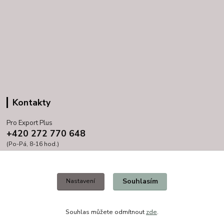
Kontakty
Pro Export Plus
+420 272 770 648
(Po-Pá, 8-16 hod.)
prihoda@proexport.cz
Souhlasím
Nastavení
Souhlas můžete odmítnout
zde
.
Vytvořeno na
Eshop-rychle.cz