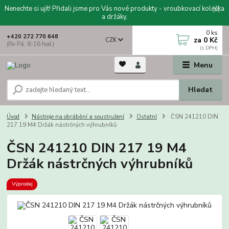
Nenechte si ujít! Přidali jsme pro Vás nové produkty - vroubkovací kolečka
a držáky.
0
ks
+420 272 770 648
za
0 Kč
CZK
(Po-Pá, 8-16 hod.)
Menu
Hledat
Úvod
Nástroje na obrábění a soustružení
Ostatní
ČSN 241210 DIN
217 19 M4 Držák nástrčných výhrubníků
ČSN 241210 DIN 217 19 M4
Držák nástrčných výhrubníků
Výprodej