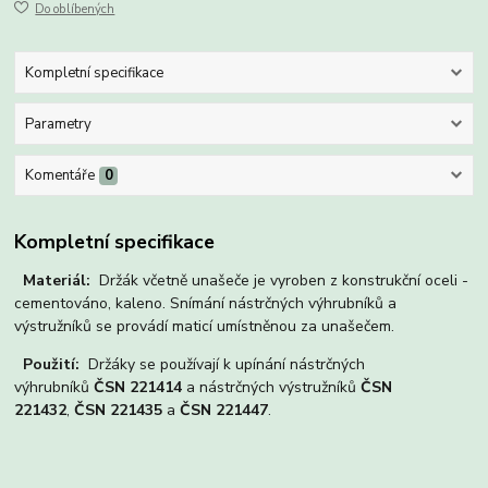
Do oblíbených
Kompletní specifikace
Parametry
Komentáře
0
Kompletní specifikace
Materiál:
Držák včetně unašeče je vyroben z konstrukční oceli -
cementováno, kaleno. Snímání nástrčných výhrubníků a
výstružníků se provádí maticí umístněnou za unašečem.
Použití:
Držáky se používají k upínání nástrčných
výhrubníků
ČSN 221414
a nástrčných výstružníků
ČSN
221432
,
ČSN 221435
a
ČSN 221447
.