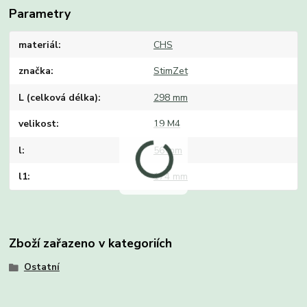
Parametry
materiál
CHS
značka
StimZet
L (celková délka)
298 mm
velikost
19 M4
l
56 mm
l1
174 mm
Zboží zařazeno v kategoriích
Ostatní