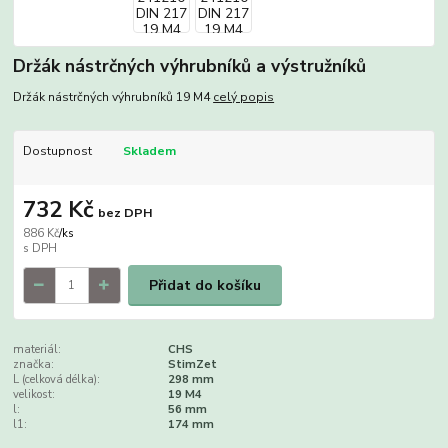
Držák nástrčných výhrubníků a výstružníků
Držák nástrčných výhrubníků 19 M4
celý popis
Dostupnost
Skladem
732 Kč
bez DPH
886 Kč
/
ks
Přidat do košíku
materiál:
CHS
značka:
StimZet
L (celková délka):
298 mm
velikost:
19 M4
l:
56 mm
l1:
174 mm