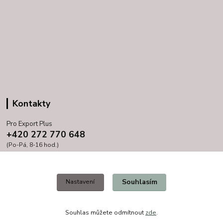
Kontakty
Pro Export Plus
+420 272 770 648
(Po-Pá, 8-16 hod.)
prihoda@proexport.cz
Souhlasím
Nastavení
Souhlas můžete odmítnout
zde
.
Vytvořeno na
Eshop-rychle.cz