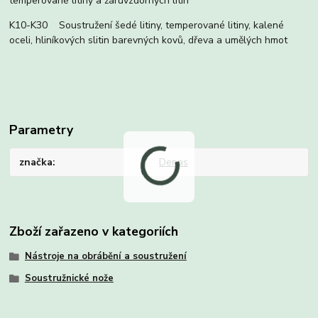
temperované litiny a žáruvzdorných litin
K10-K30 Soustružení šedé litiny, temperované litiny, kalené
oceli, hliníkových slitin barevných kovů, dřeva a umělých hmot
Parametry
značka
Denas
Zboží zařazeno v kategoriích
Nástroje na obrábění a soustružení
Soustružnické nože