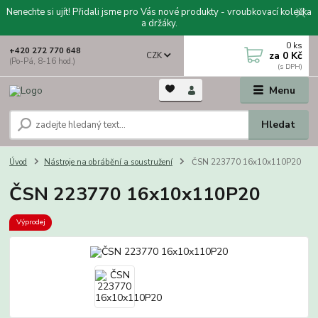
Nenechte si ujít! Přidali jsme pro Vás nové produkty - vroubkovací kolečka
a držáky.
0
ks
+420 272 770 648
za
0 Kč
CZK
(Po-Pá, 8-16 hod.)
Menu
Hledat
Úvod
Nástroje na obrábění a soustružení
ČSN 223770 16x10x110P20
ČSN 223770 16x10x110P20
Výprodej