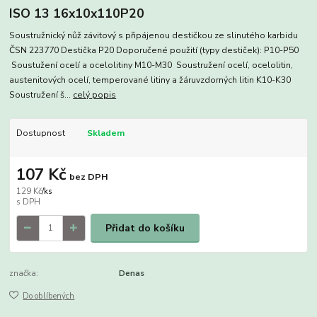
ISO 13 16x10x110P20
Soustružnický nůž závitový s připájenou destičkou ze slinutého karbidu
ČSN 223770 Destička P20 Doporučené použití (typy destiček): P10-P50
Soustužení ocelí a ocelolitiny M10-M30 Soustružení ocelí, ocelolitin,
austenitových ocelí, temperované litiny a žáruvzdorných litin K10-K30
Soustružení š...
celý popis
Dostupnost
Skladem
107 Kč
bez DPH
129 Kč
/
ks
Přidat do košíku
značka:
Denas
Do oblíbených