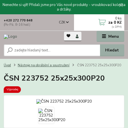
Nenechte si ujít! Přidali jsme pro Vás nové produkty - vroubkovací kolečka
a držáky.
0
ks
+420 272 770 648
za
0 Kč
CZK
(Po-Pá, 8-16 hod.)
Menu
Hledat
Úvod
Nástroje na obrábění a soustružení
ČSN 223752 25x25x300P20
ČSN 223752 25x25x300P20
Výprodej