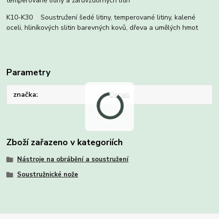
temperované litiny a žáruvzdorných litin
K10-K30 Soustružení šedé litiny, temperované litiny, kalené
oceli, hliníkových slitin barevných kovů, dřeva a umělých hmot
Parametry
značka
Denas
Zboží zařazeno v kategoriích
Nástroje na obrábění a soustružení
Soustružnické nože