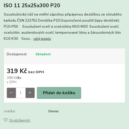
ISO 11 25x25x300 P20
Soustružnický nůž na vnitřní zápichys připájenou destičkou ze slinutého
karbidu ČSN 223752 Destička P20 Doporučené použití (typy destiček):
P10-P50 Soustužení ocelí a ocelolitiny M10-M30 Soustružení ocelí,
ocelolitin, austenitových ocelí, temperované litiny a žáruvzdorných litin
K10-K30 Sous...
celý popis
Dostupnost
Skladem
319 Kč
bez DPH
386 Kč
/
ks
Přidat do košíku
značka:
Denas
Do oblíbených