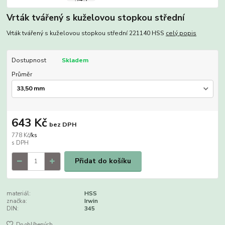
Vrták tvářený s kuželovou stopkou střední
Vrták tvářený s kuželovou stopkou střední 221140 HSS
celý popis
Dostupnost
Skladem
Průměr
643 Kč
bez DPH
778 Kč
/
ks
Přidat do košíku
materiál:
HSS
značka:
Irwin
DIN:
345
Do oblíbených