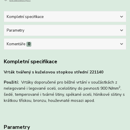
Kompletní specifikace
Parametry
Komentáře
0
Kompletní specifikace
Vrták tvářený s kuželovou stopkou střední 221140
Použití:
Vrtáky doporučené pro běžné vrtání v součástkách z
2
nelegované i legované oceli, ocelolitiny do pevnosti 900 N/mm
,
šedé, temperované i tvárné litiny, spékané oceli, hliníkové slitiny s
krátkou třískou, bronzu, houževnaté mosazi apod.
Parametry