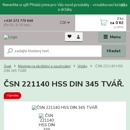
Nenechte si ujít! Přidali jsme pro Vás nové produkty - vroubkovací kolečka
a držáky.
0
ks
+420 272 770 648
za
0 Kč
CZK
(Po-Pá, 8-16 hod.)
Menu
Hledat
Úvod
Nástroje na obrábění a soustružení
Vrtáky
ČSN 221140 HSS
DIN 345 TVÁŘ.
ČSN 221140 HSS DIN 345 TVÁŘ.
Výprodej