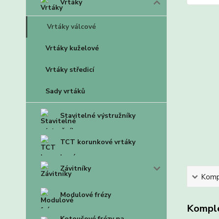
Vrtáky
Vrtáky válcové
Vrtáky kuželové
Vrtáky středicí
Sady vrtáků
Stavitelné výstružníky
TCT korunkové vrtáky
Závitníky
Kompl
Modulové frézy
Komple
Kotoučové frézy na