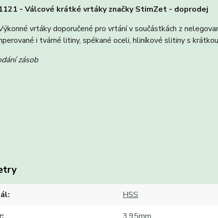
121 - Válcové krátké vrtáky značky StimZet - doprodej
ýkonné vrtáky doporučené pro vrtání v součástkách z nelegovan
perované i tvárné litiny, spékané oceli, hliníkové slitiny s krátk
odání zásob
etry
ál
HSS
r
3,95mm