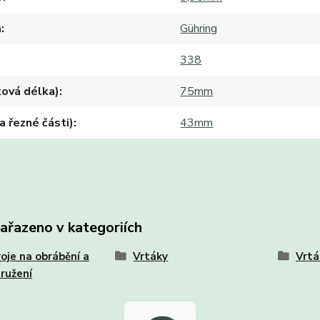
a
Gühring
338
ková délka)
75mm
ka řezné části)
43mm
zařazeno v kategoriích
oje na obrábění a
Vrtáky
Vrtá
ružení