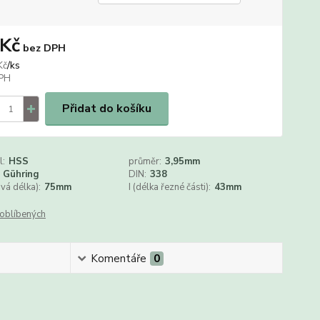
 Kč
bez DPH
/
ks
Kč
Přidat do košíku
l:
HSS
průměr:
3,95mm
Gühring
DIN:
338
ová délka):
75mm
I (délka řezné části):
43mm
oblíbených
Komentáře
0