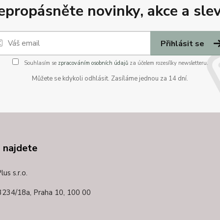
epropásněte novinky, akce a slev
Přihlásit se
Souhlasím se
zpracováním osobních údajů
za účelem rozesílky newsletteru.
Můžete se kdykoli odhlásit. Zasíláme jednou za 14 dní.
 najdete
us s.r.o.
3234/18a,
Praha 10, 100 00