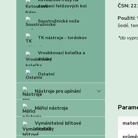
ČSN: 221
ozubení řetězových kol
Použití:
V
Soustružnické nože
šedé, tem
*do vypr
TK nástroje - tvrdokov
Vroubkovací kolečka a
držáky
Ostatní
Nástroje pro upínání
Param
Měřicí nástroje
materi
Vyměnitelné břitové
destičky
průmě