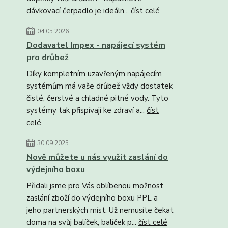
dávkovací čerpadlo je ideáln...
číst celé
04.05.2026
Dodavatel Impex - napájecí systém
pro drůbež
Díky kompletním uzavřeným napájecím
systémům má vaše drůbež vždy dostatek
čisté, čerstvé a chladné pitné vody. Tyto
systémy tak přispívají ke zdraví a...
číst
celé
30.09.2025
Nově můžete u nás využít zaslání do
výdejního boxu
Přidali jsme pro Vás oblíbenou možnost
zaslání zboží do výdejního boxu PPL a
jeho partnerských míst. Už nemusíte čekat
doma na svůj balíček, balíček p...
číst celé