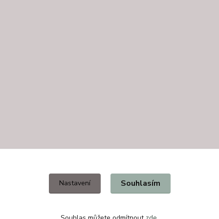
Souhlasím
Nastavení
Souhlas můžete odmítnout
zde
.