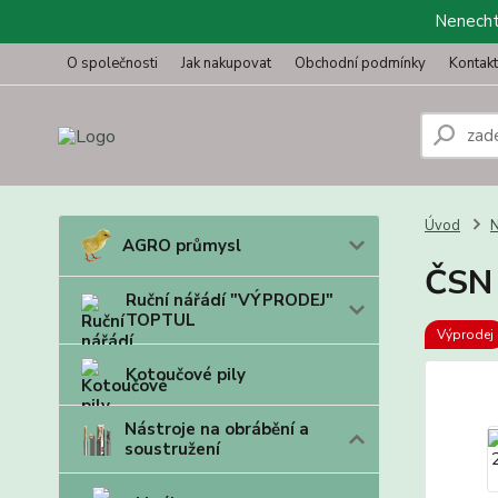
Nenechte
O společnosti
Jak nakupovat
Obchodní podmínky
Kontak
Úvod
N
AGRO průmysl
ČSN
Ruční nářádí "VÝPRODEJ"
TOPTUL
Výprodej
Kotoučové pily
Nástroje na obrábění a
soustružení