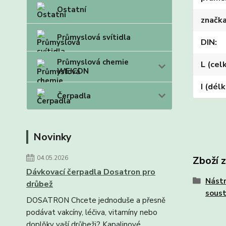
Ostatní
značk
Průmyslová svítidla
DIN
Průmyslová chemie
L (cel
WEICON
I (dél
Čerpadla
Novinky
04.05.2026
Zboží 
Dávkovací čerpadla Dosatron pro
Nástr
drůbež
soust
DOSATRON Chcete jednoduše a přesně
podávat vakcíny, léčiva, vitamíny nebo
doplňky vaší drůbeži? Kapalinové