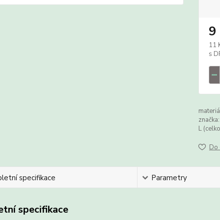
9
11 
materiá
značka:
L (celk
Do 
etní specifikace
Parametry
tní specifikace