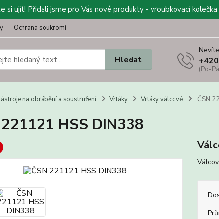
 si ujít! Přidali jsme pro Vás nové produkty - vroubkovací kolečka 
ty
Ochrana soukromí
Nevíte
Hledat
+420
(Po-Pá
ástroje na obrábění a soustružení
Vrtáky
Vrtáky válcové
ČSN 22
 221121 HSS DIN338
Válc
Válcov
Dos
Prů