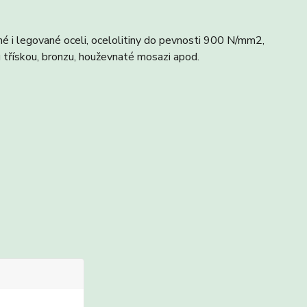
é i legované oceli, ocelolitiny do pevnosti 900 N/mm2,
ou třískou, bronzu, houževnaté mosazi apod.