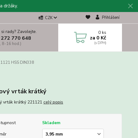
a držáky.
Přihlášení
CZK
 si rady? Zavolejte.
0
ks
za
0 Kč
 272 770 648
, 8-16 hod.)
1121 HSS DIN338
ový vrták krátký
ý vrták krátký 221121
celý popis
tupnost
Skladem
měr